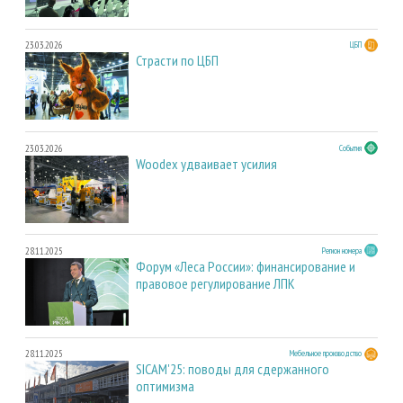
23.03.2026
ЦБП
Страсти по ЦБП
23.03.2026
События
Woodex удваивает усилия
28.11.2025
Регион номера
Форум «Леса России»: финансирование и
правовое регулирование ЛПК
28.11.2025
Мебельное производство
SICAM'25: поводы для сдержанного
оптимизма