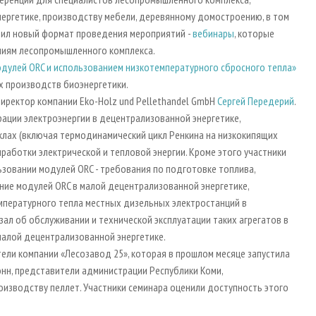
ергетике, производству мебели, деревянному домостроению, в том
стил новый формат проведения мероприятий -
вебинары
, которые
ениям лесопромышленного комплекса.
одулей ORC и использованием низкотемпературного сбросного тепла»
 производств биоэнергетики.
иректор компании Eko-Holz und Pellethandel GmbH
Сергей Передерий
.
ации электроэнергии в децентрализованной энергетике,
лах (включая термодинамический цикл Ренкина на низкокипящих
работки электрической и тепловой энергии. Кроме этого участники
ьзовании модулей ORC - требования по подготовке топлива,
ние модулей ORC в малой децентрализованной энергетике,
мпературного тепла местных дизельных электростанций в
ал об обслуживании и технической эксплуатации таких агрегатов в
 малой децентрализованной энергетике.
тели компании «Лесозавод 25», которая в прошлом месяце запустила
нн, представители администрации Республики Коми,
оизводству пеллет. Участники семинара оценили доступность этого
.