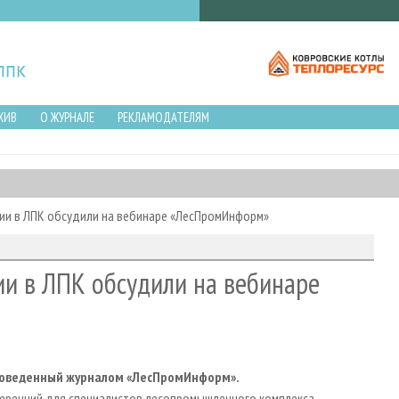
ХИВ
О ЖУРНАЛЕ
РЕКЛАМОДАТЕЛЯМ
гии в ЛПК обсудили на вебинаре «ЛесПромИнформ»
ии в ЛПК обсудили на вебинаре
проведенный журналом «ЛесПромИнформ».
ференций для специалистов лесопромышленного комплекса,