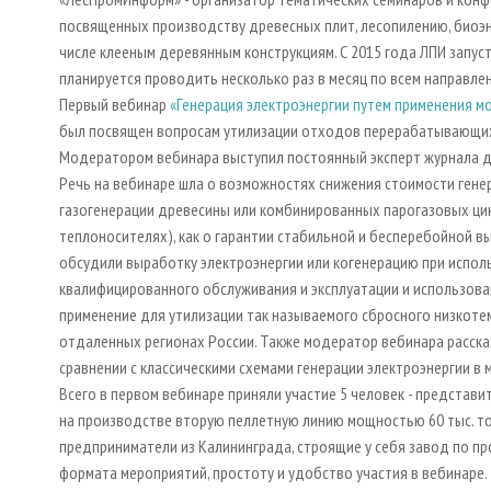
посвященных производству древесных плит, лесопилению, биоэн
числе клееным деревянным конструкциям. С 2015 года ЛПИ запу
планируется проводить несколько раз в месяц по всем направл
Первый вебинар
«Генерация электроэнергии путем применения м
был посвящен вопросам утилизации отходов перерабатывающих
Модератором вебинара выступил постоянный эксперт журнала д
Речь на вебинаре шла о возможностях снижения стоимости генер
газогенерации древесины или комбинированных парогазовых цик
теплоносителях), как о гарантии стабильной и бесперебойной вы
обсудили выработку электроэнергии или когенерацию при испол
квалифицированного обслуживания и эксплуатации и использова
применение для утилизации так называемого сбросного низкоте
отдаленных регионах России. Также модератор вебинара рассказ
сравнении с классическими схемами генерации электроэнергии в
Всего в первом вебинаре приняли участие 5 человек - представи
на производстве вторую пеллетную линию мощностью 60 тыс. то
предприниматели из Калининграда, строящие у себя завод по пр
формата мероприятий, простоту и удобство участия в вебинаре