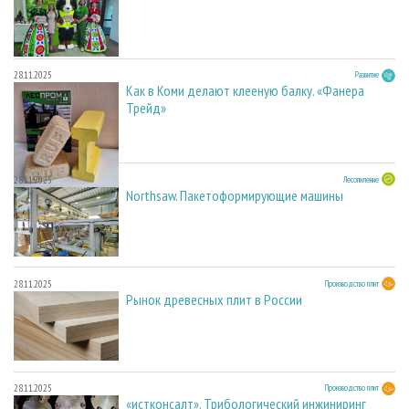
28.11.2025
Развитие
Как в Коми делают клееную балку. «Фанера
Трейд»
28.11.2025
Лесопиление
Northsaw. Пакетоформирующие машины
28.11.2025
Производство плит
Рынок древесных плит в России
28.11.2025
Производство плит
«истконсалт». Трибологический инжиниринг