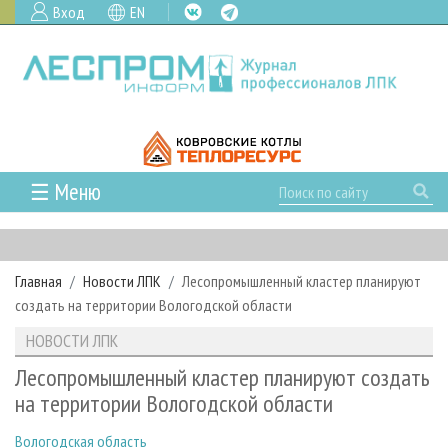
Вход
EN
☰ Меню
ГЛАВНАЯ
РУБРИКИ И ТЕМЫ
Главная
Новости ЛПК
Лесопромышленный кластер планируют
РУБРИКИ ЖУРНАЛА
НОВОСТИ
создать на территории Вологодской области
ЛЕСНОЕ ХОЗЯЙСТВО
КАЛЕНДАРЬ СОБЫТИЙ
ПРОЕКТЫ ЛПИ
НОВОСТИ ЛПК
ЛЕСОЗАГОТОВКА
НОВОСТИ ЛПК
АНАЛИТИКА
АРХИВ
Лесопромышленный кластер планируют создать
ЛЕСОПИЛЕНИЕ
НОВОСТИ ЖУРНАЛА
ПРЕДПРИЯТИЯ ЛПК
АРХИВ ЖУРНАЛОВ
на территории Вологодской области
О ЖУРНАЛЕ
ДЕРЕВООБРАБОТКА
НОВОСТИ КОМПАНИЙ
ЛЕСНЫЕ РЕГИОНЫ РОССИИ
СТАТЬИ
ПОДПИСКА
РЕКЛАМОДАТЕЛЯМ
Вологодская область