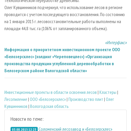
технологической переработке древесины.
Олег Кувшинников подчеркнул, что использование лесов в регионе
проводится с учетом последующего восстановления. По состоянию
на 1 января 2015 г. лесовосстановительные работы выполнены на
площади 44,8 тыс. га (106% от запланированного объема).
«Интерфакс»
Информация о приоритетном инвестиционном проекте ООО
«Белозерсклес» (холдинг «Череповецлес») «Организация
производства продукции углубленной деревообработки в
Белозерском районе Вологодской области»
Инвестиционные проекты в области освоения лесов
|
Кластеры
|
Лесопиление
|
ООО «Белозерсклес»
|
Производство плит
|
Олег
Кувшинников
|
Вологодская область
Новости по теме:
Соломенский лесозавод и «Белозерсклес»
03.08.2015 12:23