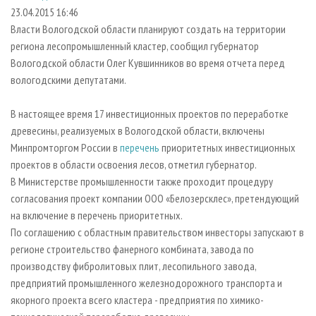
СУШКА ДРЕВЕСИНЫ
ПЕРСОНЫ
КОНТАКТЫ
РЕКЛАМА
23.04.2015 16:46
Власти Вологодской области планируют создать на территории
ПРОИЗВОДСТВО ДРЕВЕСНЫХ ПЛИТ
МОБИЛЬНЫЕ ВЫСТАВКИ
РЕКЛАМА НА САЙТЕ
региона лесопромышленный кластер, сообщил губернатор
ДЕРЕВЯННОЕ ДОМОСТРОЕНИЕ
ОФИЦИАЛЬНЫЕ ДЕЛЕГАЦИИ
Вологодской области Олег Кувшинников во время отчета перед
ПРОИЗВОДСТВО МЕБЕЛИ
вологодскими депутатами.
ПРИОРИТЕТНЫЕ ИНВЕСТПРОЕКТЫ
БИОЭНЕРГЕТИКА
RUSSIAN FORESTRY REVIEW
В настоящее время 17 инвестиционных проектов по переработке
ЦБП
ГАЗЕТА ЛЕСПРОМФОРУМ
древесины, реализуемых в Вологодской области, включены
Минпромторгом России в
перечень
приоритетных инвестиционных
ИНСТРУМЕНТ И МАТЕРИАЛЫ
БИБЛИОТЕКА СПЕЦИАЛИСТА
проектов в области освоения лесов, отметил губернатор.
В Министерстве промышленности также проходит процедуру
согласования проект компании ООО «Белозерсклес», претендующий
на включение в перечень приоритетных.
По соглашению с областным правительством инвесторы запускают в
регионе строительство фанерного комбината, завода по
производству фибролитовых плит, лесопильного завода,
предприятий промышленного железнодорожного транспорта и
якорного проекта всего кластера - предприятия по химико-