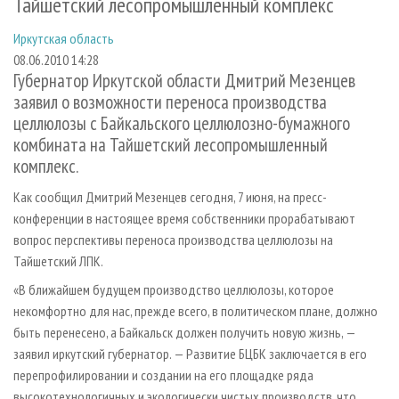
Тайшетский лесопромышленный комплекс
СУШКА ДРЕВЕСИНЫ
ПЕРСОНЫ
КОНТАКТЫ
РЕКЛАМА
Иркутская область
ПРОИЗВОДСТВО ДРЕВЕСНЫХ ПЛИТ
МОБИЛЬНЫЕ ВЫСТАВКИ
РЕКЛАМА НА САЙТЕ
08.06.2010 14:28
ДЕРЕВЯННОЕ ДОМОСТРОЕНИЕ
ОФИЦИАЛЬНЫЕ ДЕЛЕГАЦИИ
Губернатор Иркутской области Дмитрий Мезенцев
заявил о возможности переноса производства
ПРОИЗВОДСТВО МЕБЕЛИ
ПРИОРИТЕТНЫЕ ИНВЕСТПРОЕКТЫ
целлюлозы с Байкальского целлюлозно-бумажного
БИОЭНЕРГЕТИКА
RUSSIAN FORESTRY REVIEW
комбината на Тайшетский лесопромышленный
ЦБП
ГАЗЕТА ЛЕСПРОМФОРУМ
комплекс.
ИНСТРУМЕНТ И МАТЕРИАЛЫ
БИБЛИОТЕКА СПЕЦИАЛИСТА
Как сообщил Дмитрий Мезенцев сегодня, 7 июня, на пресс-
конференции в настоящее время собственники прорабатывают
вопрос перспективы переноса производства целлюлозы на
Тайшетский ЛПК.
«В ближайшем будущем производство целлюлозы, которое
некомфортно для нас, прежде всего, в политическом плане, должно
быть перенесено, а Байкальск должен получить новую жизнь, —
заявил иркутский губернатор. — Развитие БЦБК заключается в его
перепрофилировании и создании на его площадке ряда
высокотехнологичных и экологически чистых производств, что