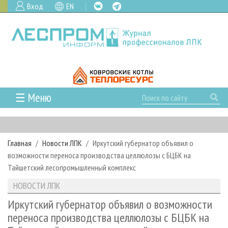
Вход
EN
☰ Меню
ГЛАВНАЯ
РУБРИКИ И ТЕМЫ
Главная
Новости ЛПК
Иркутский губернатор объявил о
РУБРИКИ ЖУРНАЛА
НОВОСТИ
возможности переноса производства целлюлозы с БЦБК на
ЛЕСНОЕ ХОЗЯЙСТВО
КАЛЕНДАРЬ СОБЫТИЙ
Тайшетский лесопромышленный комплекс
ПРОЕКТЫ ЛПИ
ЛЕСОЗАГОТОВКА
НОВОСТИ ЛПК
АНАЛИТИКА
НОВОСТИ ЛПК
АРХИВ
ЛЕСОПИЛЕНИЕ
НОВОСТИ ЖУРНАЛА
ПРЕДПРИЯТИЯ ЛПК
АРХИВ ЖУРНАЛОВ
Иркутский губернатор объявил о возможности
О ЖУРНАЛЕ
переноса производства целлюлозы с БЦБК на
ДЕРЕВООБРАБОТКА
НОВОСТИ КОМПАНИЙ
ЛЕСНЫЕ РЕГИОНЫ РОССИИ
СТАТЬИ
ПОДПИСКА
РЕКЛАМОДАТЕЛЯМ