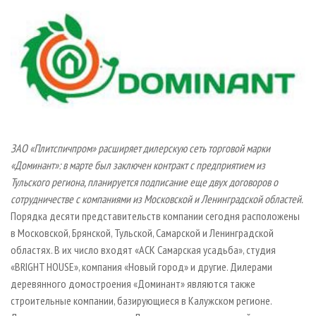
СУШКА ДРЕВЕСИНЫ
ПЕРСОНЫ
КОНТАКТЫ
РЕКЛАМА
ПРОИЗВОДСТВО ДРЕВЕСНЫХ ПЛИТ
МОБИЛЬНЫЕ ВЫСТАВКИ
РЕКЛАМА НА САЙТЕ
ДЕРЕВЯННОЕ ДОМОСТРОЕНИЕ
ОФИЦИАЛЬНЫЕ ДЕЛЕГАЦИИ
ПРОИЗВОДСТВО МЕБЕЛИ
ПРИОРИТЕТНЫЕ ИНВЕСТПРОЕКТЫ
БИОЭНЕРГЕТИКА
RUSSIAN FORESTRY REVIEW
ЦБП
ГАЗЕТА ЛЕСПРОМФОРУМ
ЗАО «Плитспичпром» расширяет дилерскую сеть торговой марки
ИНСТРУМЕНТ И МАТЕРИАЛЫ
БИБЛИОТЕКА СПЕЦИАЛИСТА
«Доминант»: в марте был заключен контракт с предприятием из
Тульского региона, планируется подписание еще двух договоров о
сотрудничестве с компаниями из Московской и Ленинградской областей.
Порядка десяти представительств компании сегодня расположены
в Московской, Брянской, Тульской, Самарской и Ленинградской
областях. В их число входят «АСК Самарская усадьба», студия
«BRIGHT HOUSE», компания «Новый город» и другие. Дилерами
деревянного домостроения «Доминант» являются также
строительные компании, базирующиеся в Калужском регионе.