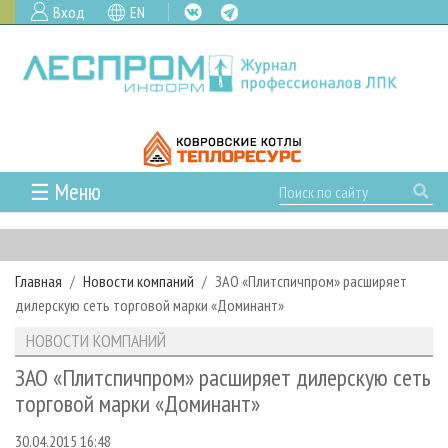
Вход
EN
☰ Меню
ГЛАВНАЯ
РУБРИКИ И ТЕМЫ
Главная
Новости компаний
ЗАО «Плитспичпром» расширяет
РУБРИКИ ЖУРНАЛА
НОВОСТИ
дилерскую сеть торговой марки «Доминант»
ЛЕСНОЕ ХОЗЯЙСТВО
КАЛЕНДАРЬ СОБЫТИЙ
ПРОЕКТЫ ЛПИ
НОВОСТИ КОМПАНИЙ
ЛЕСОЗАГОТОВКА
НОВОСТИ ЛПК
АНАЛИТИКА
АРХИВ
ЗАО «Плитспичпром» расширяет дилерскую сеть
ЛЕСОПИЛЕНИЕ
НОВОСТИ ЖУРНАЛА
ПРЕДПРИЯТИЯ ЛПК
АРХИВ ЖУРНАЛОВ
торговой марки «Доминант»
О ЖУРНАЛЕ
ДЕРЕВООБРАБОТКА
НОВОСТИ КОМПАНИЙ
ЛЕСНЫЕ РЕГИОНЫ РОССИИ
СТАТЬИ
ПОДПИСКА
РЕКЛАМОДАТЕЛЯМ
30.04.2015 16:48