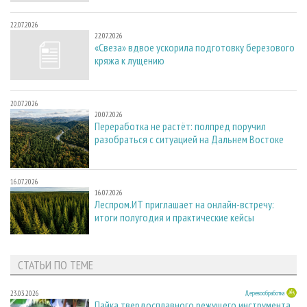
22.07.2026
22.07.2026
«Свеза» вдвое ускорила подготовку березового
кряжа к лущению
20.07.2026
20.07.2026
Переработка не растёт: полпред поручил
разобраться с ситуацией на Дальнем Востоке
16.07.2026
16.07.2026
Леспром.ИТ приглашает на онлайн-встречу:
итоги полугодия и практические кейсы
СТАТЬИ ПО ТЕМЕ
23.03.2026
Деревообработка
Пайка твердосплавного режущего инструмента