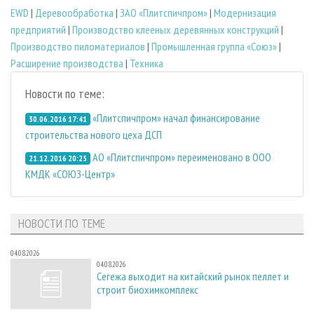
EWD
|
Деревообработка
|
ЗАО «Плитспичпром»
|
Модернизация
предприятий
|
Производство клееных деревянных конструкций
|
Производство пиломатериалов
|
Промышленная группа «Союз»
|
Расширение производства
|
Техника
Новости по теме:
«Плитспичпром» начал финансирование
30.06.2016 17:41
строительства нового цеха ДСП
АО «Плитспичпром» переименовано в ООО
21.12.2016 20:25
КМДК «СОЮЗ-Центр»
НОВОСТИ ПО ТЕМЕ
04.08.2026
04.08.2026
Сегежа выходит на китайский рынок пеллет и
строит биохимкомплекс