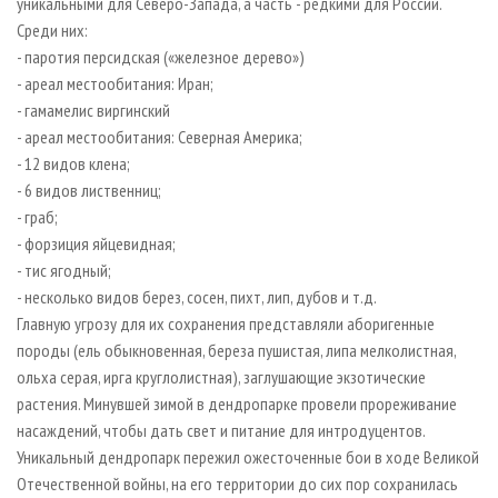
уникальными для Северо-Запада, а часть - редкими для России.
Среди них:
- паротия персидская («железное дерево»)
- ареал местообитания: Иран;
- гамамелис виргинский
- ареал местообитания: Северная Америка;
- 12 видов клена;
- 6 видов лиственниц;
- граб;
- форзиция яйцевидная;
- тис ягодный;
- несколько видов берез, сосен, пихт, лип, дубов и т.д.
Главную угрозу для их сохранения представляли аборигенные
породы (ель обыкновенная, береза пушистая, липа мелколистная,
ольха серая, ирга круглолистная), заглушающие экзотические
растения. Минувшей зимой в дендропарке провели прореживание
насаждений, чтобы дать свет и питание для интродуцентов.
Уникальный дендропарк пережил ожесточенные бои в ходе Великой
Отечественной войны, на его территории до сих пор сохранилась