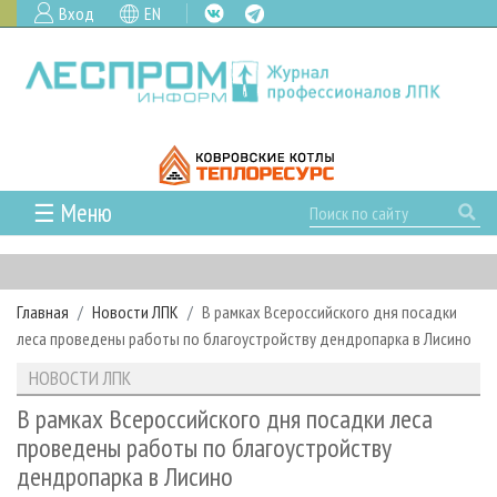
Вход
EN
☰ Меню
ГЛАВНАЯ
РУБРИКИ И ТЕМЫ
Главная
Новости ЛПК
В рамках Всероссийского дня посадки
РУБРИКИ ЖУРНАЛА
НОВОСТИ
леса проведены работы по благоустройству дендропарка в Лисино
ЛЕСНОЕ ХОЗЯЙСТВО
КАЛЕНДАРЬ СОБЫТИЙ
ПРОЕКТЫ ЛПИ
НОВОСТИ ЛПК
ЛЕСОЗАГОТОВКА
НОВОСТИ ЛПК
АНАЛИТИКА
АРХИВ
В рамках Всероссийского дня посадки леса
ЛЕСОПИЛЕНИЕ
НОВОСТИ ЖУРНАЛА
ПРЕДПРИЯТИЯ ЛПК
АРХИВ ЖУРНАЛОВ
проведены работы по благоустройству
О ЖУРНАЛЕ
дендропарка в Лисино
ДЕРЕВООБРАБОТКА
НОВОСТИ КОМПАНИЙ
ЛЕСНЫЕ РЕГИОНЫ РОССИИ
СТАТЬИ
ПОДПИСКА
РЕКЛАМОДАТЕЛЯМ