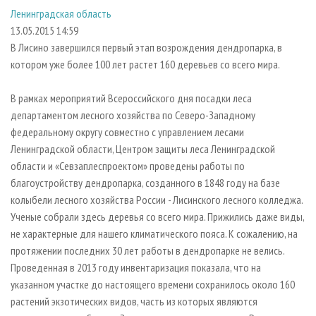
СУШКА ДРЕВЕСИНЫ
ПЕРСОНЫ
КОНТАКТЫ
РЕКЛАМА
Ленинградская область
13.05.2015 14:59
ПРОИЗВОДСТВО ДРЕВЕСНЫХ ПЛИТ
МОБИЛЬНЫЕ ВЫСТАВКИ
РЕКЛАМА НА САЙТЕ
В Лисино завершился первый этап возрождения дендропарка, в
ДЕРЕВЯННОЕ ДОМОСТРОЕНИЕ
ОФИЦИАЛЬНЫЕ ДЕЛЕГАЦИИ
котором уже более 100 лет растет 160 деревьев со всего мира.
ПРОИЗВОДСТВО МЕБЕЛИ
ПРИОРИТЕТНЫЕ ИНВЕСТПРОЕКТЫ
В рамках мероприятий Всероссийского дня посадки леса
БИОЭНЕРГЕТИКА
RUSSIAN FORESTRY REVIEW
департаментом лесного хозяйства по Северо-Западному
ЦБП
ГАЗЕТА ЛЕСПРОМФОРУМ
федеральному округу совместно с управлением лесами
Ленинградской области, Центром защиты леса Ленинградской
ИНСТРУМЕНТ И МАТЕРИАЛЫ
БИБЛИОТЕКА СПЕЦИАЛИСТА
области и «Севзаплеспроектом» проведены работы по
благоустройству дендропарка, созданного в 1848 году на базе
колыбели лесного хозяйства России - Лисинского лесного колледжа.
Ученые собрали здесь деревья со всего мира. Прижились даже виды,
не характерные для нашего климатического пояса. К сожалению, на
протяжении последних 30 лет работы в дендропарке не велись.
Проведенная в 2013 году инвентаризация показала, что на
указанном участке до настоящего времени сохранилось около 160
растений экзотических видов, часть из которых являются