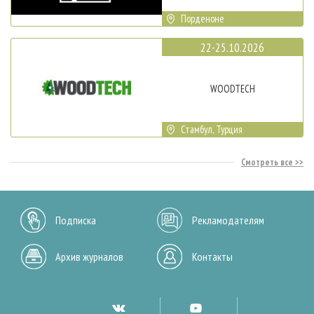
Порденоне
22-25.10.2026
WOODTECH
Стамбул, Турция
Смотреть все
Подписка
Рекламодателям
Архив журналов
Контакты