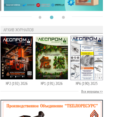
АРХИВ ЖУРНАЛОВ
№2 (192) 2026
№1 (191) 2026
№6 (190) 2025
Все журналы