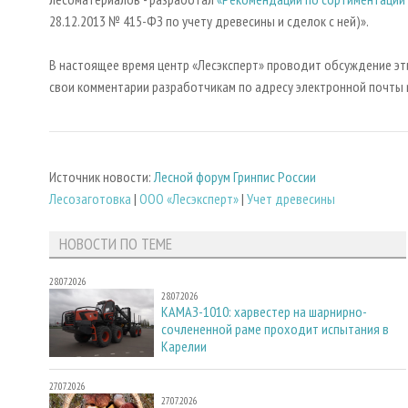
28.12.2013 № 415-ФЗ по учету древесины и сделок с ней)».
В настоящее время центр «Лесэксперт» проводит обсуждение эти
свои комментарии разработчикам по адресу электронной почты m
Источник новости:
Лесной форум Гринпис России
Лесозаготовка
|
ООО «Лесэксперт»
|
Учет древесины
НОВОСТИ ПО ТЕМЕ
28.07.2026
28.07.2026
КАМАЗ-1010: харвестер на шарнирно-
сочлененной раме проходит испытания в
Карелии
27.07.2026
27.07.2026