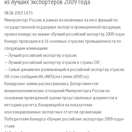
из лучших экспортеров 2009 года
СУШКА ДРЕВЕСИНЫ
ПЕРСОНЫ
КОНТАКТЫ
РЕКЛАМА
08.06.2010 14:55
ПРОИЗВОДСТВО ДРЕВЕСНЫХ ПЛИТ
МОБИЛЬНЫЕ ВЫСТАВКИ
РЕКЛАМА НА САЙТЕ
Минпромторг России, в рамках возложенных на него функций по
ДЕРЕВЯННОЕ ДОМОСТРОЕНИЕ
ОФИЦИАЛЬНЫЕ ДЕЛЕГАЦИИ
государственной поддержке экспорта промышленной продукции,
ПРОИЗВОДСТВО МЕБЕЛИ
ПРИОРИТЕТНЫЕ ИНВЕСТПРОЕКТЫ
провел конкурс на звание «Лучший российский экспортер 2009 года»
Конкурс проводился в 16 основных отраслях промышленности по
БИОЭНЕРГЕТИКА
RUSSIAN FORESTRY REVIEW
следующим номинациям:
ЦБП
ГАЗЕТА ЛЕСПРОМФОРУМ
— Лучший российский экспортер отрасли;
— Лучший российский экспортер отрасли в страны СНГ;
ИНСТРУМЕНТ И МАТЕРИАЛЫ
БИБЛИОТЕКА СПЕЦИАЛИСТА
— Самый динамично развивающийся российский экспортер отрасли.
Об этом сообщили ИА «INFOLine» (www. ADVIS.ru).
Конкурсные заявки рассматривались Департаментом
внешнеэкономических отношений Минпромторга России на
основании проведенной оценки представленных документов и
методики расчета, базирующейся на показателях
консолидированных экспортных отчетов организации.
Победителям Конкурса «Лучшие российские экспортеры 2009 года»
стали: