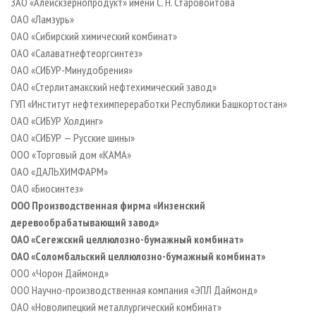
ЗАО «Алейскзернопродукт» имени С. Н. Старовойтова
ОАО «Ламзурь»
ОАО «Сибирский химический комбинат»
ОАО «Салаватнефтеоргсинтез»
ОАО «СИБУР-Минудобрения»
ОАО «Стерлитамакский нефтехимический завод»
ГУП «Институт нефтехимпереработки Республики Башкортостан»
ОАО «СИБУР Холдинг»
ОАО «СИБУР — Русские шины»
ООО «Торговый дом «КАМА»
ОАО «ДАЛЬХИМФАРМ»
ОАО «Биосинтез»
ООО Производственная фирма «Инзенский
деревообрабатывающий завод»
ОАО «Сегежский целлюлозно-бумажный комбинат»
ОАО «Соломбальский целлюлозно-бумажный комбинат»
ООО «Чорон Даймонд»
ООО Научно-производственная компания «ЭПЛ Даймонд»
ОАО «Новолипецкий металлургический комбинат»