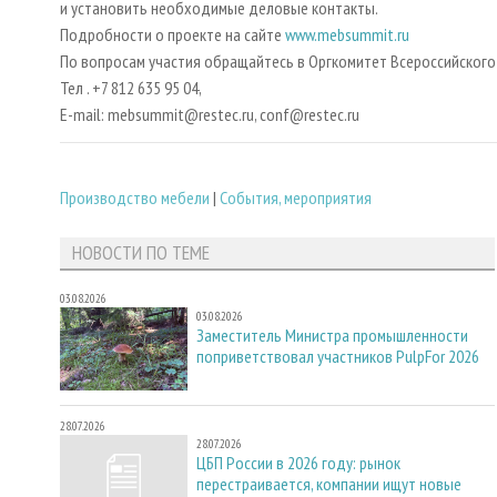
и установить необходимые деловые контакты.
Подробности о проекте на сайте
www.mebsummit.ru
По вопросам участия обращайтесь в Оргкомитет Всероссийского
Тел . +7 812 635 95 04,
E-mail: mebsummit@restec.ru, conf@restec.ru
Производство мебели
|
События, мероприятия
НОВОСТИ ПО ТЕМЕ
03.08.2026
03.08.2026
Заместитель Министра промышленности
поприветствовал участников PulpFor 2026
28.07.2026
28.07.2026
ЦБП России в 2026 году: рынок
перестраивается, компании ищут новые