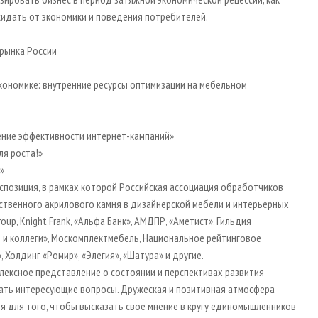
ожидать от экономики и поведения потребителей.
 рынка России
кономике: внутренние ресурсы оптимизации на мебельном
ение эффективности интернет-кампаний»
для роста!»
»
позиция, в рамках которой Российская ассоциация обработчиков
ственного акрилового камня в дизайнерской мебели и интерьерных
oup, Knight Frank, «Альфа Банк», АМДПР, «Аметист», Гильдия
в и коллеги», Москомплектмебель, Национальное рейтинговое
 Холдинг «Ромир», «Элегия», «Шатура» и другие.
лексное представление о состоянии и перспективах развития
дать интересующие вопросы. Дружеская и позитивная атмосфера
 для того, чтобы высказать свое мнение в кругу единомышленников