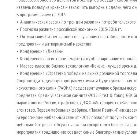
извлечь пользу из кризиса и заключить выгодные сделки, чего 
В программе саммита-2015:
• Аналитическая сессия по трендам развития потребительского
• Прогнозы развития российской экономики 2015-2016 гг.
• Оптимизация бизнес-процессов в условиях нестабильности в э
предприятии и антикризисный маркетинг
• Конференция «Дизайн»
• Конференция по интернет-маркетингу «Планирование и повыш
• Мастер-класс по бизнес-технологиям «Кризис - лучшее время 
• Конференция «Стратегия победы на рынке розничной торговли
Сопровождать деловую программу саммита будет уникальная экс
искусственного камня (РАОИК) представит лучшие образцы искус
предметах. Среди участников саммита-2015: Ernst & Young, GFK Gr
маркетологов России, «Графское», ДЭФО, «Интерпринт», «Качало
агентство, Первая мебельная фабрика, «Плаза Реал», «Пинcкдрев»,
Всероссийский мебельный саммит - 2015 позволит получить комп
мебельной отрасли, обсудить задачи конкретного бизнеса и за
мероприятия традиционно создаст самые благоприятные условия