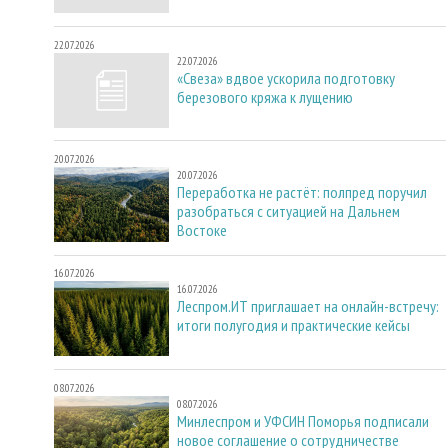
22.07.2026
22.07.2026
«Свеза» вдвое ускорила подготовку
березового кряжа к лущению
20.07.2026
20.07.2026
Переработка не растёт: полпред поручил
разобраться с ситуацией на Дальнем
Востоке
16.07.2026
16.07.2026
Леспром.ИТ приглашает на онлайн-встречу:
итоги полугодия и практические кейсы
08.07.2026
08.07.2026
Минлеспром и УФСИН Поморья подписали
новое соглашение о сотрудничестве