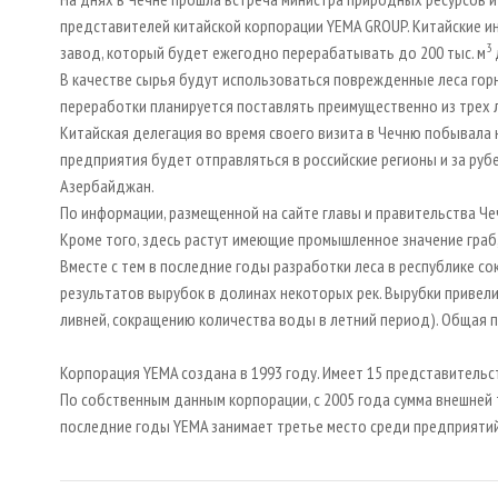
представителей китайской корпорации YEMA GROUP. Китайские 
3
завод, который будет ежегодно перерабатывать до 200 тыс. м
В качестве сырья будут использоваться поврежденные леса горн
переработки планируется поставлять преимущественно из трех 
Китайская делегация во время своего визита в Чечню побывала
предприятия будет отправляться в российские регионы и за ру
Азербайджан.
По информации, размещенной на сайте главы и правительства Чеч
Кроме того, здесь растут имеющие промышленное значение граб, ду
Вместе с тем в последние годы разработки леса в республике с
результатов вырубок в долинах некоторых рек. Вырубки привели
ливней, сокращению количества воды в летний период). Общая пл
Корпорация YEMA создана в 1993 году. Имеет 15 представительств
По собственным данным корпорации, с 2005 года сумма внешней 
последние годы YEMA занимает третье место среди предприятий 