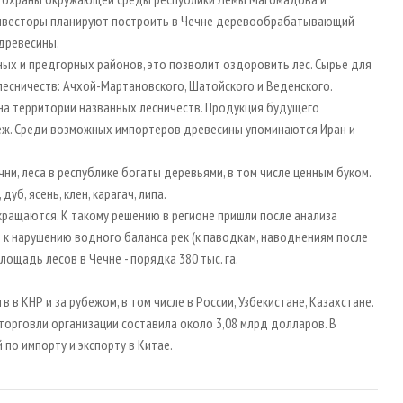
инвесторы планируют построить в Чечне деревообрабатывающий
древесины.
ых и предгорных районов, это позволит оздоровить лес. Сырье для
лесничеств: Ачхой-Мартановского, Шатойского и Веденского.
 на территории названных лесничеств. Продукция будущего
беж. Среди возможных импортеров древесины упоминаются Иран и
ни, леса в республике богаты деревьями, в том числе ценным буком.
б, ясень, клен, карагач, липа.
окращаются. К такому решению в регионе пришли после анализа
 к нарушению водного баланса рек (к паводкам, наводнениям после
ощадь лесов в Чечне - порядка 380 тыс. га.
 в КНР и за рубежом, в том числе в России, Узбекистане, Казахстане.
торговли организации составила около 3,08 млрд долларов. В
по импорту и экспорту в Китае.