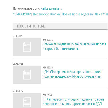
Источник новости:
kavkaz.versia.ru
YEMA GROUP
|
Деревообработка
|
Новые производства
|
Лема Ма
НОВОСТИ ПО ТЕМЕ
04.08.2026
04.08.2026
Сегежа выходит на китайский рынок пеллет
и строит биохимкомплекс
03.08.2026
03.08.2026
ЦПК «Полярная» в Амазаре: инвестпроект
получил поддержку Минвостокразвития
23.07.2026
23.07.2026
ЛПК в первом полугодии: падение по всем
основным позициям, кроме пеллет и ДВП