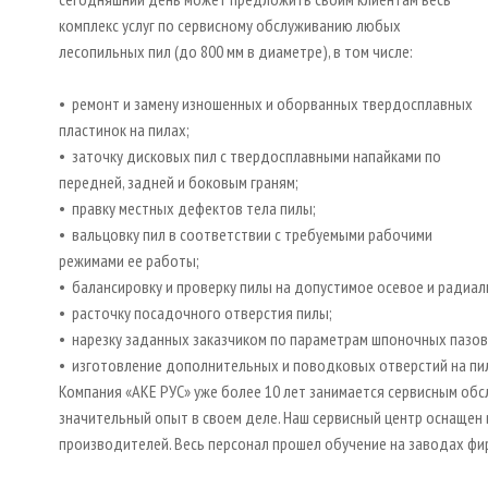
комплекс услуг по сервисному обслуживанию любых
лесопильных пил (до 800 мм в диаметре), в том числе:
• ремонт и замену изношенных и оборванных твердосплавных
пластинок на пилах;
• заточку дисковых пил с твердосплавными напайками по
передней, задней и боковым граням;
• правку местных дефектов тела пилы;
• вальцовку пил в соответствии с требуемыми рабочими
режимами ее работы;
• балансировку и проверку пилы на допустимое осевое и радиал
• расточку посадочного отверстия пилы;
• нарезку заданных заказчиком по параметрам шпоночных пазов 
• изготовление дополнительных и поводковых отверстий на пи
Компания «АКЕ РУС» уже более 10 лет занимается сервисным об
значительный опыт в своем деле. Наш сервисный центр оснащ
производителей. Весь персонал прошел обучение на заводах фи