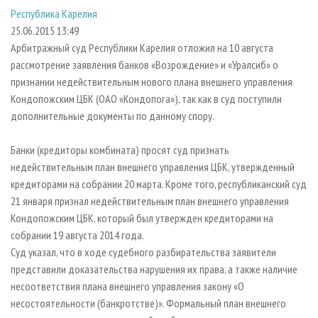
СУШКА ДРЕВЕСИНЫ
ПЕРСОНЫ
КОНТАКТЫ
РЕКЛАМА
Республика Карелия
25.06.2015 13:49
ПРОИЗВОДСТВО ДРЕВЕСНЫХ ПЛИТ
МОБИЛЬНЫЕ ВЫСТАВКИ
РЕКЛАМА НА САЙТЕ
Арбитражный суд Республики Карелия отложил на 10 августа
ДЕРЕВЯННОЕ ДОМОСТРОЕНИЕ
ОФИЦИАЛЬНЫЕ ДЕЛЕГАЦИИ
рассмотрение заявления банков «Возрождение» и «Уралсиб» о
ПРОИЗВОДСТВО МЕБЕЛИ
ПРИОРИТЕТНЫЕ ИНВЕСТПРОЕКТЫ
признании недействительным нового плана внешнего управления
Кондопожским ЦБК (ОАО «Кондопога»), так как в суд поступили
БИОЭНЕРГЕТИКА
RUSSIAN FORESTRY REVIEW
дополнительные документы по данному спору.
ЦБП
ГАЗЕТА ЛЕСПРОМФОРУМ
Банки (кредиторы комбината) просят суд признать
ИНСТРУМЕНТ И МАТЕРИАЛЫ
БИБЛИОТЕКА СПЕЦИАЛИСТА
недействительным план внешнего управления ЦБК, утвержденный
кредиторами на собрании 20 марта. Кроме того, республиканский суд
21 января признал недействительным план внешнего управления
Кондопожским ЦБК, который был утвержден кредиторами на
собрании 19 августа 2014 года.
Суд указал, что в ходе судебного разбирательства заявители
представили доказательства нарушения их права, а также наличие
несоответствия плана внешнего управления закону «О
несостоятельности (банкротстве)». Формальный план внешнего