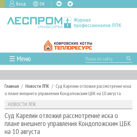
Вход
EN
☰ Меню
ГЛАВНАЯ
РУБРИКИ И ТЕМЫ
Главная
Новости ЛПК
Суд Карелии отложил рассмотрение иска
РУБРИКИ ЖУРНАЛА
НОВОСТИ
о плане внешнего управления Кондопожским ЦБК на 10 августа
ЛЕСНОЕ ХОЗЯЙСТВО
КАЛЕНДАРЬ СОБЫТИЙ
ПРОЕКТЫ ЛПИ
НОВОСТИ ЛПК
ЛЕСОЗАГОТОВКА
НОВОСТИ ЛПК
АНАЛИТИКА
АРХИВ
Суд Карелии отложил рассмотрение иска о
ЛЕСОПИЛЕНИЕ
НОВОСТИ ЖУРНАЛА
ПРЕДПРИЯТИЯ ЛПК
АРХИВ ЖУРНАЛОВ
плане внешнего управления Кондопожским ЦБК
О ЖУРНАЛЕ
на 10 августа
ДЕРЕВООБРАБОТКА
НОВОСТИ КОМПАНИЙ
ЛЕСНЫЕ РЕГИОНЫ РОССИИ
СТАТЬИ
ПОДПИСКА
РЕКЛАМОДАТЕЛЯМ