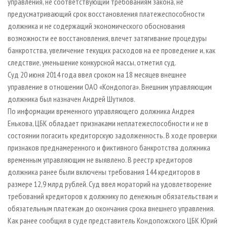
управления, не соответствующий требованиям закона, не
предусматривающий срок восстановления платежеспособности
должника и не содержащий экономического обоснования
возможности ее восстановления, влечет затягивание процедуры
банкротства, увеличение текущих расходов на ее проведение и, как
следствие, уменьшение конкурсной массы, отметил суд.
Суд 20 июня 2014 года ввел сроком на 18 месяцев внешнее
управление в отношении ОАО «Кондопога». Внешним управляющим
должника был назначен Андрей Шутилов.
По информации временного управляющего должника Андрея
Енькова, ЦБК обладает признаками неплатежеспособности и не в
состоянии погасить кредиторскую задолженность. В ходе проверки
признаков преднамеренного и фиктивного банкротства должника
временным управляющим не выявлено. В реестр кредиторов
должника ранее были включены требования 144 кредиторов в
размере 12,9 млрд рублей. Суд ввел мораторий на удовлетворение
требований кредиторов к должнику по денежным обязательствам и
обязательным платежам до окончания срока внешнего управления.
Как ранее сообщил в суде представитель Кондопожского ЦБК Юрий