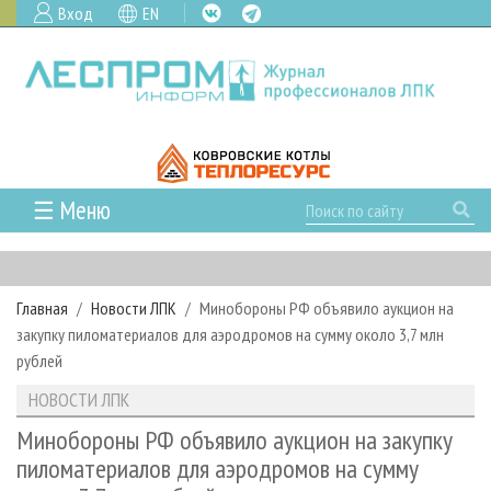
Вход
EN
☰ Меню
ГЛАВНАЯ
РУБРИКИ И ТЕМЫ
Главная
Новости ЛПК
Минобороны РФ объявило аукцион на
РУБРИКИ ЖУРНАЛА
НОВОСТИ
закупку пиломатериалов для аэродромов на сумму около 3,7 млн
ЛЕСНОЕ ХОЗЯЙСТВО
КАЛЕНДАРЬ СОБЫТИЙ
рублей
ПРОЕКТЫ ЛПИ
ЛЕСОЗАГОТОВКА
НОВОСТИ ЛПК
АНАЛИТИКА
НОВОСТИ ЛПК
АРХИВ
ЛЕСОПИЛЕНИЕ
НОВОСТИ ЖУРНАЛА
ПРЕДПРИЯТИЯ ЛПК
АРХИВ ЖУРНАЛОВ
Минобороны РФ объявило аукцион на закупку
О ЖУРНАЛЕ
пиломатериалов для аэродромов на сумму
ДЕРЕВООБРАБОТКА
НОВОСТИ КОМПАНИЙ
ЛЕСНЫЕ РЕГИОНЫ РОССИИ
СТАТЬИ
ПОДПИСКА
РЕКЛАМОДАТЕЛЯМ