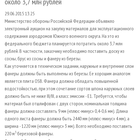
около 3,7 млн рублей
СУШКА ДРЕВЕСИНЫ
ПЕРСОНЫ
КОНТАКТЫ
РЕКЛАМА
29.06.2015 13:25
ПРОИЗВОДСТВО ДРЕВЕСНЫХ ПЛИТ
МОБИЛЬНЫЕ ВЫСТАВКИ
РЕКЛАМА НА САЙТЕ
Министерство обороны Российской Федерации объявило
ДЕРЕВЯННОЕ ДОМОСТРОЕНИЕ
ОФИЦИАЛЬНЫЕ ДЕЛЕГАЦИИ
электронный аукцион на закупку материалов для эксплуатационного
ПРОИЗВОДСТВО МЕБЕЛИ
ПРИОРИТЕТНЫЕ ИНВЕСТПРОЕКТЫ
содержания аэродромов Южного военного округа. На это из
федерального бюджета планируется потратить около 3,7 млн
БИОЭНЕРГЕТИКА
RUSSIAN FORESTRY REVIEW
рублей. В частности, заказчику необходимо поставить доску из
ЦБП
ГАЗЕТА ЛЕСПРОМФОРУМ
сосны, брус из сосны и фанеру из березы.
Как уточняется в техническом задании, наружные и внутренние слои
ИНСТРУМЕНТ И МАТЕРИАЛЫ
БИБЛИОТЕКА СПЕЦИАЛИСТА
фанеры должны быть выполнены из березы. Ее хорошим аналогом
является плита OSB. Фанера должна обладать повышенной
водостойкостью, при этом сочетание сортов шпона наружных слоев
должно быть не ниже III/III, а класс эмиссии - Е1. Требуется, чтобы
материал был отшлифован с двух сторон, номинальная толщина
фанеры должна составлять 9 мм («плюс-минус» 0,4-0,6 мм). Длина
одного листа фанеры должна быть 2440 мм («плюс-минус» 4 мм), а
ширина - 1220 мм («плюс-минус» 3 мм). Всего необходимо поставить
3
220 м
березовой фанеры.