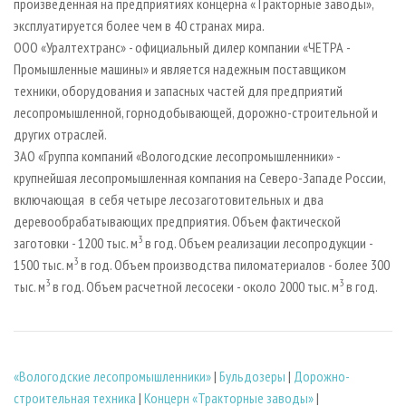
произведенная на предприятиях концерна «Тракторные заводы»,
эксплуатируется более чем в 40 странах мира.
ООО «Уралтехтранс» - официальный дилер компании «ЧЕТРА -
Промышленные машины» и является надежным поставщиком
техники, оборудования и запасных частей для предприятий
лесопромышленной, горнодобывающей, дорожно-строительной и
других отраслей.
ЗАО «Группа компаний «Вологодские лесопромышленники» -
крупнейшая лесопромышленная компания на Северо-Западе России,
включающая в себя четыре лесозаготовительных и два
деревообрабатывающих предприятия. Объем фактической
3
заготовки - 1200 тыс. м
в год. Объем реализации лесопродукции -
3
1500 тыс. м
в год. Объем производства пиломатериалов - более 300
3
3
тыс. м
в год. Объем расчетной лесосеки - около 2000 тыс. м
в год.
«Вологодские лесопромышленники»
|
Бульдозеры
|
Дорожно-
строительная техника
|
Концерн «Тракторные заводы»
|