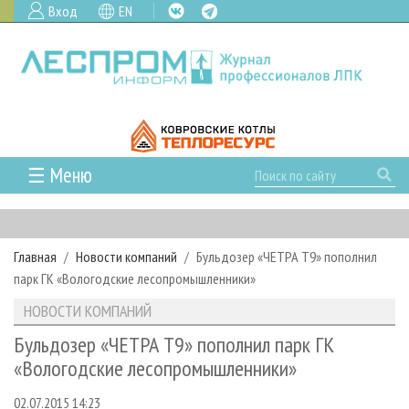
Вход
EN
☰ Меню
ГЛАВНАЯ
РУБРИКИ И ТЕМЫ
Главная
Новости компаний
Бульдозер «ЧЕТРА Т9» пополнил
РУБРИКИ ЖУРНАЛА
НОВОСТИ
парк ГК «Вологодские лесопромышленники»
ЛЕСНОЕ ХОЗЯЙСТВО
КАЛЕНДАРЬ СОБЫТИЙ
ПРОЕКТЫ ЛПИ
НОВОСТИ КОМПАНИЙ
ЛЕСОЗАГОТОВКА
НОВОСТИ ЛПК
АНАЛИТИКА
АРХИВ
Бульдозер «ЧЕТРА Т9» пополнил парк ГК
ЛЕСОПИЛЕНИЕ
НОВОСТИ ЖУРНАЛА
ПРЕДПРИЯТИЯ ЛПК
АРХИВ ЖУРНАЛОВ
«Вологодские лесопромышленники»
О ЖУРНАЛЕ
ДЕРЕВООБРАБОТКА
НОВОСТИ КОМПАНИЙ
ЛЕСНЫЕ РЕГИОНЫ РОССИИ
СТАТЬИ
ПОДПИСКА
РЕКЛАМОДАТЕЛЯМ
02.07.2015 14:23