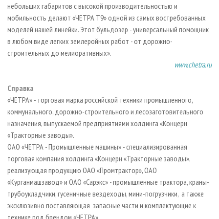
небольших габаритов с высокой производительностью и
мобильность делают «ЧЕТРА Т9» одной из самых востребованных
моделей нашей линейки. Этот бульдозер - универсальный помощник
в любом виде легких землеройных работ - от дорожно-
строительных до мелиоративных».
www.chetra.ru
Справка
«ЧЕТРА» - торговая марка российской техники промышленного,
коммунального, дорожно-строительного и лесозаготовительного
назначения, выпускаемой предприятиями холдинга «Концерн
«Тракторные заводы».
ОАО «ЧЕТРА - Промышленные машины» - специализированная
торговая компания холдинга «Концерн «Тракторные заводы»,
реализующая продукцию ОАО «Промтрактор», ОАО
«Курганмашзавод» и ОАО «Сарэкс» - промышленные трактора, краны-
трубоукладчики, гусеничные вездеходы, мини-погрузчики, а также
эксклюзивно поставляющая запасные части и комплектующие к
технике под брендом «ЧЕТРА».