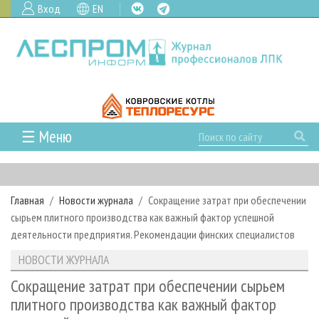
Вход
EN
☰ Меню
ГЛАВНАЯ
РУБРИКИ И ТЕМЫ
Главная
Новости журнала
Сокращение затрат при обеспечении
РУБРИКИ ЖУРНАЛА
НОВОСТИ
сырьем плитного производства как важный фактор успешной
ЛЕСНОЕ ХОЗЯЙСТВО
КАЛЕНДАРЬ СОБЫТИЙ
деятельности предприятия. Рекомендации финских специалистов
ПРОЕКТЫ ЛПИ
ЛЕСОЗАГОТОВКА
НОВОСТИ ЛПК
АНАЛИТИКА
НОВОСТИ ЖУРНАЛА
АРХИВ
ЛЕСОПИЛЕНИЕ
НОВОСТИ ЖУРНАЛА
ПРЕДПРИЯТИЯ ЛПК
АРХИВ ЖУРНАЛОВ
Сокращение затрат при обеспечении сырьем
О ЖУРНАЛЕ
плитного производства как важный фактор
ДЕРЕВООБРАБОТКА
НОВОСТИ КОМПАНИЙ
ЛЕСНЫЕ РЕГИОНЫ РОССИИ
СТАТЬИ
ПОДПИСКА
РЕКЛАМОДАТЕЛЯМ