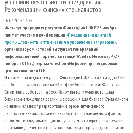
успешной деятельности предприятия.
СУШКА ДРЕВЕСИНЫ
ПЕРСОНЫ
КОНТАКТЫ
РЕКЛАМА
Рекомендации финских специалистов
ПРОИЗВОДСТВО ДРЕВЕСНЫХ ПЛИТ
МОБИЛЬНЫЕ ВЫСТАВКИ
РЕКЛАМА НА САЙТЕ
07.07.2015 14:56
ДЕРЕВЯННОЕ ДОМОСТРОЕНИЕ
ОФИЦИАЛЬНЫЕ ДЕЛЕГАЦИИ
Институт природных ресурсов Финляндии
L
UKE 25 ноября
ПРОИЗВОДСТВО МЕБЕЛИ
ПРИОРИТЕТНЫЕ ИНВЕСТПРОЕКТЫ
примет участие в конференции
«Предприятия плитной
промышленности: оптимизация и управление затратами»
,
БИОЭНЕРГЕТИКА
RUSSIAN FORESTRY REVIEW
организатором которой выступает генеральный
ЦБП
ГАЗЕТА ЛЕСПРОМФОРУМ
информационный партнер выставки Woodex
Moscow
(24-27
ИНСТРУМЕНТ И МАТЕРИАЛЫ
ноября 2015 г.) журнал «ЛесПромИнформ» при поддержке
БИБЛИОТЕКА СПЕЦИАЛИСТА
Группы компаний ITE.
Институт природных ресурсов Финляндии LUKE является одной из
наиболее важных организаций в сфере биоэнергетики Финляндии.
Он активно работает на российском рынке, изучая потенциал
биомассы и предлагая различные решения для бизнеса. Специалисты
компании владеют разработками в сфере интенсивного
лесопользования, постоянно изучают состояние лесного фонда,
проводят исследования для получения достоверной информации о
состоянии древесного сырья, консультируют производственников