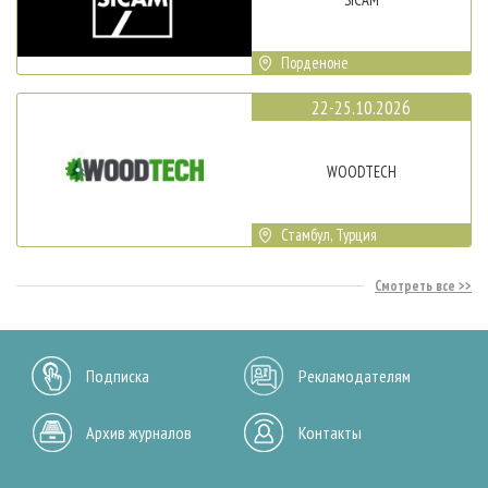
Порденоне
22-25.10.2026
WOODTECH
Стамбул, Турция
Смотреть все
Подписка
Рекламодателям
Архив журналов
Контакты