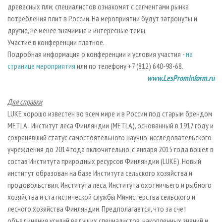
древесных пли; специалистов ознакомят с сегментами рынка
потребления плит в России. На мероприятии будут затронуты и
другие, не менее значимые и интересные темы.
Участие в конференции платное.
Подробная информация о конференции и условия участия -
на
странице мероприятия
или по телефону +7 (812) 640-98-68.
www.LesPromInform.ru
Для справки
LUKE хорошо известен во всем мире и в России под старым брендом
METLA. Институт леса Финляндии (METLA), основанный в 1917 году и
сохранявший статус самостоятельного научно-исследовательского
учреждения до 2014 года включительно, с января 2015 года вошел в
состав Института природных ресурсов Финляндии (LUKE). Новый
институт образован на базе Института сельского хозяйства и
продовольствия, Института леса, Института охотничьего и рыбного
хозяйства и статистической службы Министерства сельского и
лесного хозяйства Финляндии. Предполагается, что за счет
объединения усилий ведущих специалистов, накопленных знаний и