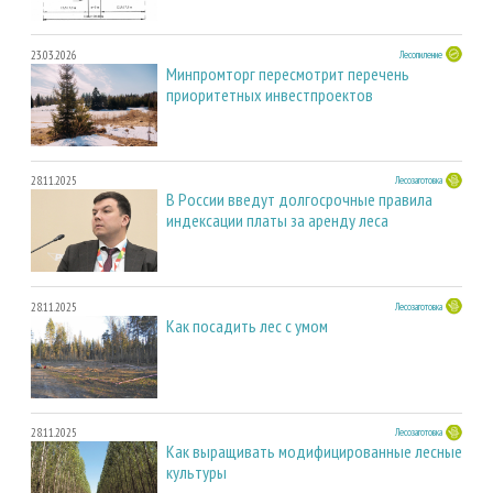
23.03.2026
Лесопиление
Минпромторг пересмотрит перечень
приоритетных инвестпроектов
28.11.2025
Лесозаготовка
В России введут долгосрочные правила
индексации платы за аренду леса
28.11.2025
Лесозаготовка
Как посадить лес с умом
28.11.2025
Лесозаготовка
Как выращивать модифицированные лесные
культуры