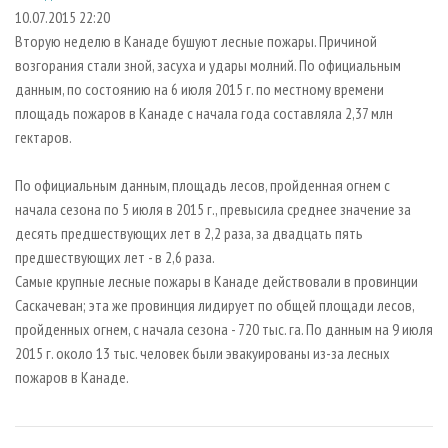
СУШКА ДРЕВЕСИНЫ
ПЕРСОНЫ
КОНТАКТЫ
РЕКЛАМА
10.07.2015 22:20
Вторую неделю в Канаде бушуют лесные пожары. Причиной
ПРОИЗВОДСТВО ДРЕВЕСНЫХ ПЛИТ
МОБИЛЬНЫЕ ВЫСТАВКИ
РЕКЛАМА НА САЙТЕ
возгорания стали зной, засуха и удары молний. По официальным
ДЕРЕВЯННОЕ ДОМОСТРОЕНИЕ
ОФИЦИАЛЬНЫЕ ДЕЛЕГАЦИИ
данным, по состоянию на 6 июля 2015 г. по местному времени
ПРОИЗВОДСТВО МЕБЕЛИ
площадь пожаров в Канаде с начала года составляла 2,37 млн
ПРИОРИТЕТНЫЕ ИНВЕСТПРОЕКТЫ
гектаров.
БИОЭНЕРГЕТИКА
RUSSIAN FORESTRY REVIEW
ЦБП
ГАЗЕТА ЛЕСПРОМФОРУМ
По официальным данным, площадь лесов, пройденная огнем с
начала сезона по 5 июля в 2015 г., превысила среднее значение за
ИНСТРУМЕНТ И МАТЕРИАЛЫ
БИБЛИОТЕКА СПЕЦИАЛИСТА
десять предшествующих лет в 2,2 раза, за двадцать пять
предшествующих лет - в 2,6 раза.
Самые крупные лесные пожары в Канаде действовали в провинции
Саскачеван; эта же провинция лидирует по общей площади лесов,
пройденных огнем, с начала сезона - 720 тыс. га. По данным на 9 июля
2015 г. около 13 тыс. человек были эвакуированы из-за лесных
пожаров в Канаде.