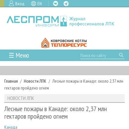
Вход
EN
☰ Меню
ГЛАВНАЯ
РУБРИКИ И ТЕМЫ
Главная
Новости ЛПК
Лесные пожары в Канаде: около 2,37 млн
РУБРИКИ ЖУРНАЛА
НОВОСТИ
гектаров пройдено огнем
ЛЕСНОЕ ХОЗЯЙСТВО
КАЛЕНДАРЬ СОБЫТИЙ
ПРОЕКТЫ ЛПИ
НОВОСТИ ЛПК
ЛЕСОЗАГОТОВКА
НОВОСТИ ЛПК
АНАЛИТИКА
АРХИВ
Лесные пожары в Канаде: около 2,37 млн
ЛЕСОПИЛЕНИЕ
НОВОСТИ ЖУРНАЛА
ПРЕДПРИЯТИЯ ЛПК
АРХИВ ЖУРНАЛОВ
гектаров пройдено огнем
О ЖУРНАЛЕ
ДЕРЕВООБРАБОТКА
НОВОСТИ КОМПАНИЙ
ЛЕСНЫЕ РЕГИОНЫ РОССИИ
СТАТЬИ
ПОДПИСКА
РЕКЛАМОДАТЕЛЯМ
Канада