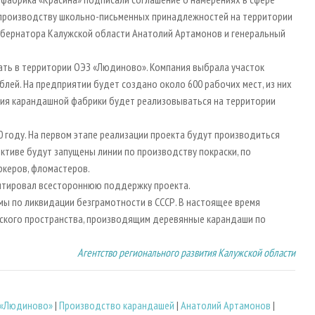
 производству школьно-письменных принадлежностей на территории
убернатора Калужской области Анатолий Артамонов и генеральный
ть в территории ОЭЗ «Людиново». Компания выбрала участок
блей. На предприятии будет создано около 600 рабочих мест, из них
ция карандашной фабрики будет реализовываться на территории
 году. На первом этапе реализации проекта будут производиться
ктиве будут запущены линии по производству покраски, по
ркеров, фломастеров.
нтировал всестороннюю поддержку проекта.
ммы по ликвидации безграмотности в СССР. В настоящее время
тского пространства, производящим деревянные карандаши по
Агентство регионального развития Калужской области
 «Людиново»
|
Производство карандашей
|
Анатолий Артамонов
|