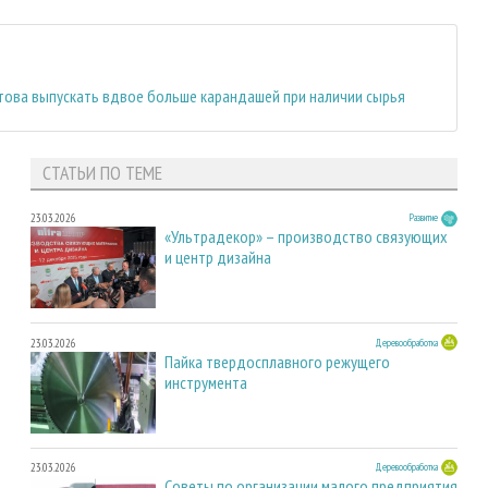
отова выпускать вдвое больше карандашей при наличии сырья
СТАТЬИ ПО ТЕМЕ
23.03.2026
Развитие
«Ультрадекор» – производство связующих
и центр дизайна
23.03.2026
Деревообработка
Пайка твердосплавного режущего
инструмента
23.03.2026
Деревообработка
Советы по организации малого предприятия