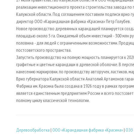
реализации инвестиционного проекта строительства завода по
Калужской области. Под соглашением поставили подписи врио г
директор ООО «Карандашная фабрика «Красина» Петр Голубев.
Новое производство деревянных карандашей планируется созда
площадью около 5 га. Ожидаемый объем инвестиций - 300 млн ру
половина - для людей с ограниченными возможностями. Продук
постсоветского пространства.
Запустить производство на полную мощность планируется к 2020
графитные и цветные карандаши в древесной оболочке. В перспе
нанесению маркировки, по производству авторучек, ластиков, ма
Врио губернатора Калужской области Анатолий Артамонов гара
Фабрика им. Красина была создана в 1926 году в рамках програ
является единственным предприятием России и всего постсове
полному циклу классической технологии.
Деревообработка
|
ООО «Карандашная фабрика «Красина»
|
ОЭЗ