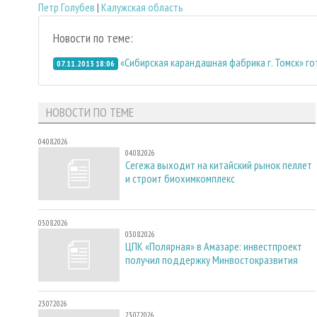
Петр Голубев
|
Калужская область
Новости по теме:
«Сибирская карандашная фабрика г. Томск» г
07.11.2013 18:06
НОВОСТИ ПО ТЕМЕ
04.08.2026
04.08.2026
Сегежа выходит на китайский рынок пеллет
и строит биохимкомплекс
03.08.2026
03.08.2026
ЦПК «Полярная» в Амазаре: инвестпроект
получил поддержку Минвостокразвития
23.07.2026
23.07.2026