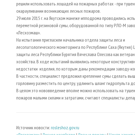
решили использовать лошадей на пожарных работах - при тушен
окарауливании возникающих лесных пожаров.
29 июля 2015 г. на Якутском манеже ипподрома проводились исп
переметной резиновой сумы, оборудованной по типу РЛО-М зав
«Лесхозмаш».
На испытания пригласили начальника отдела защиты леса и
лесопатологического мониторинга по Республике Саха (Якутия) 
защиты леса Республики Бурятия Вячеслава Олесова как ветеран
хозяйства. В ходе испытаний выявились некоторые конструктив
недостатки изделия, по которым даны рекомендации заводу-из
В частности, специалист предложил крепление сумы сделать выш
горловину разместить по центру, удлинить шланг гидропульта до т
В целом это нововведение вполне можно использовать на туше
пожаров малыми силами и затратами, считают специалисты депа
Источник новости:
rosleshoz.gov.ru
«Лесхозмаш»
|
Лесное хозяйство
|
Лесные пожары
|
Центр защиты