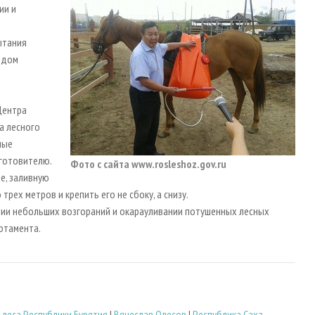
ии и
ытания
одом
Центра
а лесного
ные
готовителю.
Фото с сайта www.rosleshoz.gov.ru
е, заливную
рех метров и крепить его не сбоку, а снизу.
нии небольших возгораний и окарауливании потушенных лесных
ртамента.
 леса Республики Бурятия
|
Вячеслав Олесов
|
Республика Саха