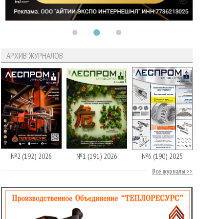
АРХИВ ЖУРНАЛОВ
№2 (192) 2026
№1 (191) 2026
№6 (190) 2025
Все журналы