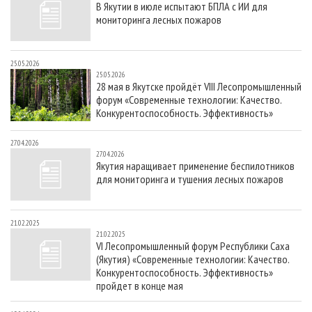
В Якутии в июле испытают БПЛА с ИИ для
СУШКА ДРЕВЕСИНЫ
ПЕРСОНЫ
КОНТАКТЫ
РЕКЛАМА
мониторинга лесных пожаров
ПРОИЗВОДСТВО ДРЕВЕСНЫХ ПЛИТ
МОБИЛЬНЫЕ ВЫСТАВКИ
РЕКЛАМА НА САЙТЕ
ДЕРЕВЯННОЕ ДОМОСТРОЕНИЕ
ОФИЦИАЛЬНЫЕ ДЕЛЕГАЦИИ
25.05.2026
25.05.2026
ПРОИЗВОДСТВО МЕБЕЛИ
ПРИОРИТЕТНЫЕ ИНВЕСТПРОЕКТЫ
28 мая в Якутске пройдёт VIII Лесопромышленный
форум «Современные технологии: Качество.
БИОЭНЕРГЕТИКА
RUSSIAN FORESTRY REVIEW
Конкурентоспособность. Эффективность»
ЦБП
ГАЗЕТА ЛЕСПРОМФОРУМ
27.04.2026
ИНСТРУМЕНТ И МАТЕРИАЛЫ
БИБЛИОТЕКА СПЕЦИАЛИСТА
27.04.2026
Якутия наращивает применение беспилотников
для мониторинга и тушения лесных пожаров
21.02.2025
21.02.2025
VI Лесопромышленный форум Республики Саха
(Якутия) «Современные технологии: Качество.
Конкурентоспособность. Эффективность»
пройдет в конце мая