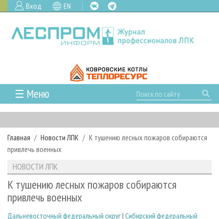
Вход
EN
☰ Меню
ГЛАВНАЯ
РУБРИКИ И ТЕМЫ
Главная
Новости ЛПК
К тушению лесных пожаров собираются
РУБРИКИ ЖУРНАЛА
НОВОСТИ
привлечь военных
ЛЕСНОЕ ХОЗЯЙСТВО
КАЛЕНДАРЬ СОБЫТИЙ
ПРОЕКТЫ ЛПИ
НОВОСТИ ЛПК
ЛЕСОЗАГОТОВКА
НОВОСТИ ЛПК
АНАЛИТИКА
АРХИВ
К тушению лесных пожаров собираются
ЛЕСОПИЛЕНИЕ
НОВОСТИ ЖУРНАЛА
ПРЕДПРИЯТИЯ ЛПК
АРХИВ ЖУРНАЛОВ
привлечь военных
О ЖУРНАЛЕ
ДЕРЕВООБРАБОТКА
НОВОСТИ КОМПАНИЙ
ЛЕСНЫЕ РЕГИОНЫ РОССИИ
СТАТЬИ
ПОДПИСКА
РЕКЛАМОДАТЕЛЯМ
Дальневосточный федеральный округ
|
Сибирский федеральный