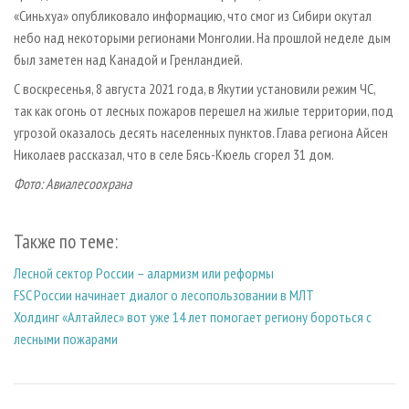
«Синьхуа» опубликовало информацию, что смог из Сибири окутал
небо над некоторыми регионами Монголии. На прошлой неделе дым
был заметен над Канадой и Гренландией.
С воскресенья, 8 августа 2021 года, в Якутии установили режим ЧС,
так как огонь от лесных пожаров перешел на жилые территории, под
угрозой оказалось десять населенных пунктов. Глава региона Айсен
Николаев рассказал, что в селе Бясь-Кюель сгорел 31 дом.
Фото: Авиалесоохрана
Также по теме:
Лесной сектор России – алармизм или реформы
FSC России начинает диалог о лесопользовании в МЛТ
Холдинг «Алтайлес» вот уже 14 лет помогает региону бороться с
лесными пожарами