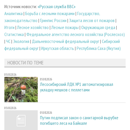
Источник новости:
«Русская служба BBC»
Аналитика
|
Борьба с лесными пожарами
|
Государство,
законодательство
|
Гринпис России
|
Защита лесов от пожаров
|
Итоги
|
Лесное хозяйство
|
Лесные пожары
|
Окружающая среда
|
Статистика
|
Федеральное агентство лесного хозяйства (Рослесхоз)
|
ЧС
|
Экология
|
Дальневосточный федеральный округ
|
Сибирский
федеральный округ
|
Иркутская область
|
Республика Саха (Якутия)
НОВОСТИ ПО ТЕМЕ
05.08.2026
05.08.2026
Лесосибирский ЛДК №1 автоматизировал
укладку мешков с пеллетами
05.08.2026
05.08.2026
Путин подписал закон о санитарной вырубке
погибшего леса на Байкале