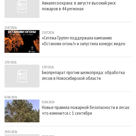
Авиалесоохрана: в августе высокий риск
СУШКА ДРЕВЕСИНЫ
ПЕРСОНЫ
КОНТАКТЫ
РЕКЛАМА
пожаров в 44 регионах
ПРОИЗВОДСТВО ДРЕВЕСНЫХ ПЛИТ
МОБИЛЬНЫЕ ВЫСТАВКИ
РЕКЛАМА НА САЙТЕ
ДЕРЕВЯННОЕ ДОМОСТРОЕНИЕ
ОФИЦИАЛЬНЫЕ ДЕЛЕГАЦИИ
21.07.2026
21.07.2026
ПРОИЗВОДСТВО МЕБЕЛИ
ПРИОРИТЕТНЫЕ ИНВЕСТПРОЕКТЫ
«Сегежа Групп» поддержала кампанию
«Останови огонь!» и запустила конкурс видео
БИОЭНЕРГЕТИКА
RUSSIAN FORESTRY REVIEW
ЦБП
ГАЗЕТА ЛЕСПРОМФОРУМ
17.07.2026
ИНСТРУМЕНТ И МАТЕРИАЛЫ
БИБЛИОТЕКА СПЕЦИАЛИСТА
17.07.2026
Биопрепарат против шелкопряда: обработка
лесов в Новосибирской области
02.06.2026
02.06.2026
Новые правила пожарной безопасности в лесах:
что изменится с 1 сентября
29.05.2026