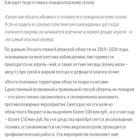
Как идет подготовка к пожароопасному сезону
СУШКА ДРЕВЕСИНЫ
ПЕРСОНЫ
КОНТАКТЫ
РЕКЛАМА
ПРОИЗВОДСТВО ДРЕВЕСНЫХ ПЛИТ
МОБИЛЬНЫЕ ВЫСТАВКИ
РЕКЛАМА НА САЙТЕ
Калужская область объявила о готовности к пожароопасному сезону.
Если исходить из среднестатистических календарных дат схода
ДЕРЕВЯННОЕ ДОМОСТРОЕНИЕ
ОФИЦИАЛЬНЫЕ ДЕЛЕГАЦИИ
снежного покрова, он начинается в регионе в первой декаде апреля – и
ПРОИЗВОДСТВО МЕБЕЛИ
ПРИОРИТЕТНЫЕ ИНВЕСТПРОЕКТЫ
это самый опасный период.
БИОЭНЕРГЕТИКА
RUSSIAN FORESTRY REVIEW
По данным Лесного плана Калужской области на 2019–2028 годы,
ЦБП
ГАЗЕТА ЛЕСПРОМФОРУМ
основанным на многолетних наблюдениях, пик горимости
приходится на апрель–май, а также летние месяцы (конец июля –
ИНСТРУМЕНТ И МАТЕРИАЛЫ
БИБЛИОТЕКА СПЕЦИАЛИСТА
август) при сухой и жаркой погоде и дефиците влаги в почве.
«Почти половина территории области покрыта лесами.
Единственный возможный и правильный способ уберечь их пожаров
– это качественно организовать и своевременно выполнить
противопожарные мероприятия. Ежегодно на эти цели из
областного бюджета мы выделяем более 100 млн руб., а в этом году
– более 150 млн руб. На эти средства приобретается лесопожарная
техника, устанавливаются системы видеоконтроля, проводится
профилактическая работа. Эти мероприятия позволяют нам