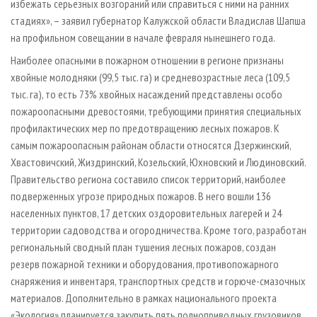
избежать серьезных возгораний или справиться с ними на ранних
стадиях», – заявил губернатор Калужской области Владислав Шапша
на профильном совещании в начале февраля нынешнего года.
Наиболее опасными в пожарном отношении в регионе признаны
хвойные молодняки (99,5 тыс. га) и средневозрастные леса (109,5
тыс. га), то есть 73% хвойных насаждений представлены особо
пожароопасными древостоями, требующими принятия специальных
профилактических мер по предотвращению лесных пожаров. К
самым пожароопасным районам области относятся Дзержинский,
Хвастовичский, Жиздринский, Козельский, Юхновский и Людиновский.
Правительство региона составило список территорий, наиболее
подверженных угрозе природных пожаров. В него вошли 136
населенных пунктов, 17 детских оздоровительных лагерей и 24
территории садоводства и огородничества. Кроме того, разработан
региональный сводный план тушения лесных пожаров, создан
резерв пожарной техники и оборудования, противопожарного
снаряжения и инвентаря, транспортных средств и горюче-смазочных
материалов. Дополнительно в рамках национального проекта
«Экология» планируется закупить пять полноприводных грузовиков