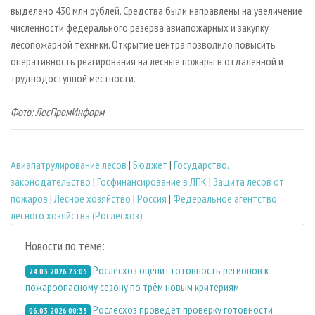
выделено 430 млн рублей. Средства были направлены на увеличение
численности федерального резерва авиапожарных и закупку
лесопожарной техники. Открытие центра позволило повысить
оперативность реагирования на лесные пожары в отдаленной и
труднодоступной местности.
Фото: ЛесПромИнформ
Авиапатрулирование лесов
|
Бюджет
|
Государство,
законодательство
|
Госфинансирование в ЛПК
|
Защита лесов от
пожаров
|
Лесное хозяйство
|
Россия
|
Федеральное агентство
лесного хозяйства (Рослесхоз)
Новости по теме:
Рослесхоз оценит готовность регионов к
24.03.2026 23:05
пожароопасному сезону по трём новым критериям
Рослесхоз проведет проверку готовности
06.03.2026 00:33