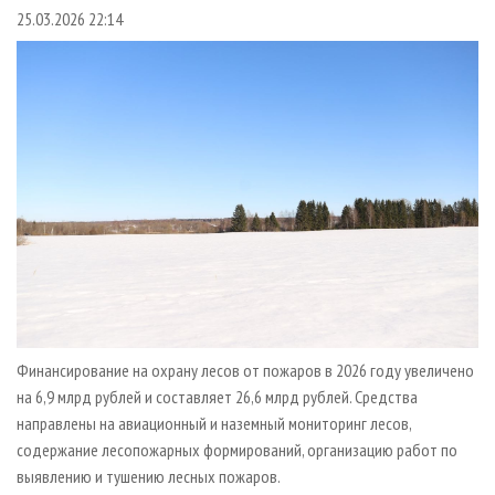
СУШКА ДРЕВЕСИНЫ
ПЕРСОНЫ
КОНТАКТЫ
РЕКЛАМА
25.03.2026 22:14
ПРОИЗВОДСТВО ДРЕВЕСНЫХ ПЛИТ
МОБИЛЬНЫЕ ВЫСТАВКИ
РЕКЛАМА НА САЙТЕ
ДЕРЕВЯННОЕ ДОМОСТРОЕНИЕ
ОФИЦИАЛЬНЫЕ ДЕЛЕГАЦИИ
ПРОИЗВОДСТВО МЕБЕЛИ
ПРИОРИТЕТНЫЕ ИНВЕСТПРОЕКТЫ
БИОЭНЕРГЕТИКА
RUSSIAN FORESTRY REVIEW
ЦБП
ГАЗЕТА ЛЕСПРОМФОРУМ
ИНСТРУМЕНТ И МАТЕРИАЛЫ
БИБЛИОТЕКА СПЕЦИАЛИСТА
Финансирование на охрану лесов от пожаров в 2026 году увеличено
на 6,9 млрд рублей и составляет 26,6 млрд рублей. Средства
направлены на авиационный и наземный мониторинг лесов,
содержание лесопожарных формирований, организацию работ по
выявлению и тушению лесных пожаров.