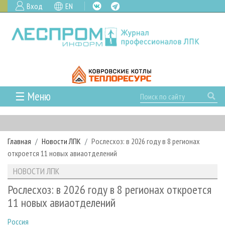
Вход
EN
☰ Меню
ГЛАВНАЯ
РУБРИКИ И ТЕМЫ
Главная
Новости ЛПК
Рослесхоз: в 2026 году в 8 регионах
РУБРИКИ ЖУРНАЛА
НОВОСТИ
откроется 11 новых авиаотделений
ЛЕСНОЕ ХОЗЯЙСТВО
КАЛЕНДАРЬ СОБЫТИЙ
ПРОЕКТЫ ЛПИ
НОВОСТИ ЛПК
ЛЕСОЗАГОТОВКА
НОВОСТИ ЛПК
АНАЛИТИКА
АРХИВ
Рослесхоз: в 2026 году в 8 регионах откроется
ЛЕСОПИЛЕНИЕ
НОВОСТИ ЖУРНАЛА
ПРЕДПРИЯТИЯ ЛПК
АРХИВ ЖУРНАЛОВ
11 новых авиаотделений
О ЖУРНАЛЕ
ДЕРЕВООБРАБОТКА
НОВОСТИ КОМПАНИЙ
ЛЕСНЫЕ РЕГИОНЫ РОССИИ
СТАТЬИ
ПОДПИСКА
РЕКЛАМОДАТЕЛЯМ
Россия