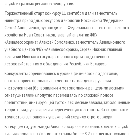
служб из разных регионов Белоруссии.
Торжественный старт конкурсу 11 сентября дали заместитель
министра природных ресурсов и экологии Российской Федерации
Сергей Аноприенко, руководитель Федерального агентства лесного
хозяйства Иван Советников, главный аналитик ФБУ
«Авиалесоохрана» Алексей Ермоленко, заместитель Авиационного
учебного центра ФБУ «Авиалесоохрана», Сергей Нижник, главный
лесничий Минского государственного производственного
лесохозяйственного объединения Республики Беларусь.
Конкурсанты соревновались в уровне физической подготовки,
навыках ориентирования на местности, владении ручными
инструментами (бензопилами и мотопомпами, ранцевыми лесными
огнетушителями), попутно перемещаясь по сложной полосе
препятствий, имитирующей густой лес, лесные завалы, заболоченные
территории, ручьи и реки и пересеченную местность. За скоростью и
точностью выполнения упражнений следило строгое жюри.
В текущем году команды Авиалесоохраны и наземных лесных служб
ликвидировали в 77 регионах страны более 8,2 тыс. лесных пожаров,