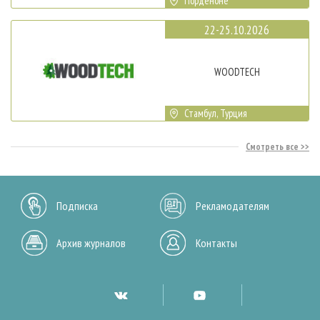
Порденоне
22-25.10.2026
WOODTECH
Стамбул, Турция
Смотреть все
Подписка
Рекламодателям
Архив журналов
Контакты