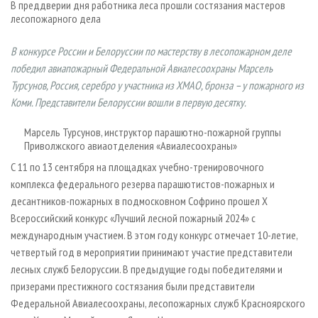
В преддверии дня работника леса прошли состязания мастеров
СУШКА ДРЕВЕСИНЫ
ПЕРСОНЫ
КОНТАКТЫ
РЕКЛАМА
лесопожарного дела
ПРОИЗВОДСТВО ДРЕВЕСНЫХ ПЛИТ
МОБИЛЬНЫЕ ВЫСТАВКИ
РЕКЛАМА НА САЙТЕ
В конкурсе России и Белоруссии по мастерству в лесопожарном деле
ДЕРЕВЯННОЕ ДОМОСТРОЕНИЕ
ОФИЦИАЛЬНЫЕ ДЕЛЕГАЦИИ
победил авиапожарный Федеральной Авиалесоохраны Марсель
ПРОИЗВОДСТВО МЕБЕЛИ
ПРИОРИТЕТНЫЕ ИНВЕСТПРОЕКТЫ
Турсунов, Россия, серебро у участника из ХМАО, бронза – у пожарного из
Коми. Представители Белоруссии вошли в первую десятку.
БИОЭНЕРГЕТИКА
RUSSIAN FORESTRY REVIEW
ЦБП
ГАЗЕТА ЛЕСПРОМФОРУМ
Марсель Турсунов, инструктор парашютно-пожарной группы
Приволжского авиаотделения «Авиалесоохраны»
ИНСТРУМЕНТ И МАТЕРИАЛЫ
БИБЛИОТЕКА СПЕЦИАЛИСТА
С 11 по 13 сентября на площадках учебно-тренировочного
комплекса федерального резерва парашютистов-пожарных и
десантников-пожарных в подмосковном Софрино прошел Х
Всероссийский конкурс «Лучший лесной пожарный 2024» с
международным участием. В этом году конкурс отмечает 10-летие,
четвертый год в мероприятии принимают участие представители
лесных служб Белоруссии. В предыдущие годы победителями и
призерами престижного состязания были представители
Федеральной Авиалесоохраны, лесопожарных служб Красноярского