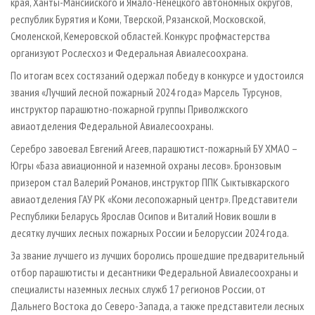
края, Ханты-Мансийского и Ямало-Ненецкого автономных округов,
республик Бурятия и Коми, Тверской, Рязанской, Московской,
Смоленской, Кемеровской областей. Конкурс профмастерства
организуют Рослесхоз и Федеральная Авиалесоохрана.
По итогам всех состязаний одержал победу в конкурсе и удостоился
звания «Лучший лесной пожарный 2024 года» Марсель Турсунов,
инструктор парашютно-пожарной группы Приволжского
авиаотделения Федеральной Авиалесоохраны.
Серебро завоевал Евгений Агеев, парашютист-пожарный БУ ХМАО –
Югры «База авиационной и наземной охраны лесов». Бронзовым
призером стал Валерий Романов, инструктор ППК Сыктывкарского
авиаотделения ГАУ РК «Коми лесопожарный центр». Представители
Республики Беларусь Ярослав Осипов и Виталий Новик вошли в
десятку лучших лесных пожарных России и Белоруссии 2024 года.
За звание лучшего из лучших боролись прошедшие предварительный
отбор парашютисты и десантники Федеральной Авиалесоохраны и
специалисты наземных лесных служб 17 регионов России, от
Дальнего Востока до Северо-Запада, а также представители лесных