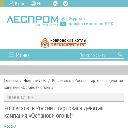
Вход
EN
☰ Меню
ГЛАВНАЯ
РУБРИКИ И ТЕМЫ
Главная
Новости ЛПК
Рослесхоз: в России стартовала девятая
РУБРИКИ ЖУРНАЛА
НОВОСТИ
кампания «Останови огонь!»
ЛЕСНОЕ ХОЗЯЙСТВО
КАЛЕНДАРЬ СОБЫТИЙ
ПРОЕКТЫ ЛПИ
НОВОСТИ ЛПК
ЛЕСОЗАГОТОВКА
НОВОСТИ ЛПК
АНАЛИТИКА
АРХИВ
Рослесхоз: в России стартовала девятая
ЛЕСОПИЛЕНИЕ
НОВОСТИ ЖУРНАЛА
ПРЕДПРИЯТИЯ ЛПК
АРХИВ ЖУРНАЛОВ
кампания «Останови огонь!»
О ЖУРНАЛЕ
ДЕРЕВООБРАБОТКА
НОВОСТИ КОМПАНИЙ
ЛЕСНЫЕ РЕГИОНЫ РОССИИ
СТАТЬИ
ПОДПИСКА
РЕКЛАМОДАТЕЛЯМ
Россия