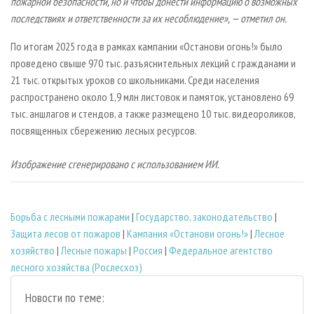
пожарной безопасности, но и чтобы донести информацию о возможных
последствиях и ответственности за их несоблюдение», — отметил он.
По итогам 2025 года в рамках кампании «Останови огонь!» было
проведено свыше 970 тыс. разъяснительных лекций с гражданами и
21 тыс. открытых уроков со школьниками. Среди населения
распространено около 1,9 млн листовок и памяток, установлено 69
тыс. аншлагов и стендов, а также размещено 10 тыс. видеороликов,
посвященных сбережению лесных ресурсов.
Изображение сгенерировано с использованием ИИ.
Борьба с лесными пожарами
|
Государство, законодательство
|
Защита лесов от пожаров
|
Кампания «Останови огонь!»
|
Лесное
хозяйство
|
Лесные пожары
|
Россия
|
Федеральное агентство
лесного хозяйства (Рослесхоз)
Новости по теме: