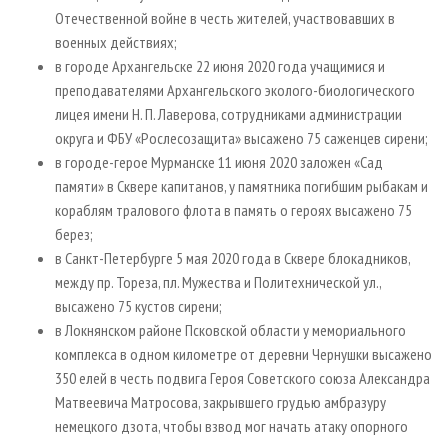
Отечественной войне в честь жителей, участвовавших в
военных действиях;
в городе Архангельске 22 июня 2020 года учащимися и
преподавателями Архангельского эколого-биологического
лицея имени Н. П. Лаверова, сотрудниками администрации
округа и ФБУ «Рослесозащита» высажено 75 саженцев сирени;
в городе-герое Мурманске 11 июня 2020 заложен «Сад
памяти» в Сквере капитанов, у памятника погибшим рыбакам и
кораблям тралового флота в память о героях высажено 75
берез;
в Санкт-Петербурге 5 мая 2020 года в Сквере блокадников,
между пр. Тореза, пл. Мужества и Политехнической ул.,
высажено 75 кустов сирени;
в Локнянском районе Псковской области у мемориального
комплекса в одном километре от деревни Чернушки высажено
350 елей в честь подвига Героя Советского союза Александра
Матвеевича Матросова, закрывшего грудью амбразуру
немецкого дзота, чтобы взвод мог начать атаку опорного