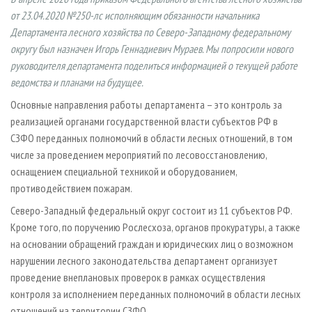
СУШКА ДРЕВЕСИНЫ
ПЕРСОНЫ
КОНТАКТЫ
РЕКЛАМА
от 23.04.2020 №250-лс исполняющим обязанности начальника
ПРОИЗВОДСТВО ДРЕВЕСНЫХ ПЛИТ
Департамента лесного хозяйства по Северо-Западному федеральному
МОБИЛЬНЫЕ ВЫСТАВКИ
РЕКЛАМА НА САЙТЕ
округу был назначен Игорь Геннадиевич Мураев. Мы попросили нового
ДЕРЕВЯННОЕ ДОМОСТРОЕНИЕ
ОФИЦИАЛЬНЫЕ ДЕЛЕГАЦИИ
руководителя департамента поделиться информацией о текущей работе
ПРОИЗВОДСТВО МЕБЕЛИ
ПРИОРИТЕТНЫЕ ИНВЕСТПРОЕКТЫ
ведомства и планами на будущее.
БИОЭНЕРГЕТИКА
RUSSIAN FORESTRY REVIEW
Основные направления работы департамента – это контроль за
реализацией органами государственной власти субъектов РФ в
ЦБП
ГАЗЕТА ЛЕСПРОМФОРУМ
СЗФО переданных полномочий в области лесных отношений, в том
ИНСТРУМЕНТ И МАТЕРИАЛЫ
БИБЛИОТЕКА СПЕЦИАЛИСТА
числе за проведением мероприятий по лесовосстановлению,
оснащением специальной техникой и оборудованием,
противодействием пожарам.
Северо-Западный федеральный округ состоит из 11 субъектов РФ.
Кроме того, по поручению Рослесхоза, органов прокуратуры, а также
на основании обращений граждан и юридических лиц о возможном
нарушении лесного законодательства департамент организует
проведение внеплановых проверок в рамках осуществления
контроля за исполнением переданных полномочий в области лесных
отношений на территории СЗФО.