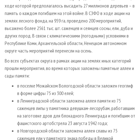
ходе которой предполагалось высадить 27 миллионов деревьев – в
память о каждом погибшем на этой войне. В СЗФО в ходе акции на
землях лесного фонда, на 959 га, проведено 200 мероприятий,
высажено более 2561 тыс. шт. саженцев и сеянцев сосны, ели, дуба и
других пород. В связи с климатическими (погодными) условиями в
Республике Коми, Архангельской области, Ненецком автономном
округе часть мероприятий перенесли на осень.
Во всех субъектах округа в рамках акции на землях иных категорий
прошли мероприятия, во время которых заложены памятные аллеи и
сады памяти:
в поселке Можайском Вологодской области заложен геоглиф
в форме цифры 75 из 300 елей;
в Ленинградской области заложена аллея памяти из 75
саженцев липы у памятника девушкам-лесорубам, работавшим
на заготовке дров для блокадного Ленинграда и погибшим от
фашистского артобстрела 23 августа 1942 года;
в Новгородской области заложена аллея славы из 75
саженцев ели у памятного знака победы в Великой