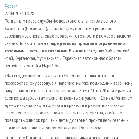
СУШКА ДРЕВЕСИНЫ
ПЕРСОНЫ
КОНТАКТЫ
РЕКЛАМА
Россия
27.04.2024 10:28
ПРОИЗВОДСТВО ДРЕВЕСНЫХ ПЛИТ
МОБИЛЬНЫЕ ВЫСТАВКИ
РЕКЛАМА НА САЙТЕ
По данным пресс-службы Федерального агентства лесного
ДЕРЕВЯННОЕ ДОМОСТРОЕНИЕ
ОФИЦИАЛЬНЫЕ ДЕЛЕГАЦИИ
хозяйства (Рослесхоз), к настоящему моменту в регионах
ПРОИЗВОДСТВО МЕБЕЛИ
ПРИОРИТЕТНЫЕ ИНВЕСТПРОЕКТЫ
завершились внеплановые проверки готовности к пожароопасному
сезону. По их итогам
четыре региона признаны ограниченно
БИОЭНЕРГЕТИКА
RUSSIAN FORESTRY REVIEW
готовыми, шесть – не готовыми
. В числе последних Хабаровский
ЦБП
ГАЗЕТА ЛЕСПРОМФОРУМ
край, Курганская, Мурманская и Еврейская автономная области,
республики Алтай и Марий Эл.
ИНСТРУМЕНТ И МАТЕРИАЛЫ
БИБЛИОТЕКА СПЕЦИАЛИСТА
«На сегодняшний день десять субъектов страны не готовы к
пожароопасному сезону, а я напомню, мы уже подходим к весеннему
пику горимости в лесах, который ожидается с 10 по 20 мая. Крайний
срок когда субъектам нужно исправить ситуацию – 15 мая. Регионам
нужно максимально ускориться и привести в режим повышенной
готовности все свои лесопожарные силы и средства, чтобы не
повторять ошибок прошлых лет и достойно пройти весь сезон», –
заявил Иван Советников, руководитель Рослесхоза.
По данным Рослесхоза, основными причинами неготовности