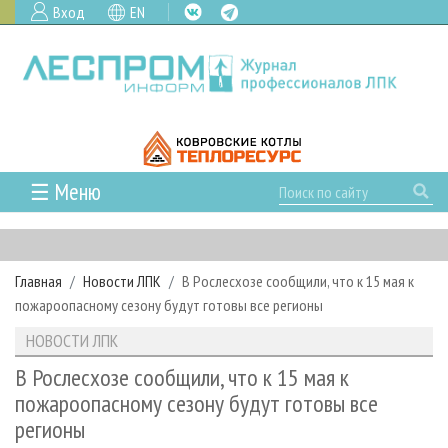
Вход
EN
☰ Меню
ГЛАВНАЯ
РУБРИКИ И ТЕМЫ
Главная
Новости ЛПК
В Рослесхозе сообщили, что к 15 мая к
РУБРИКИ ЖУРНАЛА
НОВОСТИ
пожароопасному сезону будут готовы все регионы
ЛЕСНОЕ ХОЗЯЙСТВО
КАЛЕНДАРЬ СОБЫТИЙ
ПРОЕКТЫ ЛПИ
НОВОСТИ ЛПК
ЛЕСОЗАГОТОВКА
НОВОСТИ ЛПК
АНАЛИТИКА
АРХИВ
В Рослесхозе сообщили, что к 15 мая к
ЛЕСОПИЛЕНИЕ
НОВОСТИ ЖУРНАЛА
ПРЕДПРИЯТИЯ ЛПК
АРХИВ ЖУРНАЛОВ
пожароопасному сезону будут готовы все
О ЖУРНАЛЕ
регионы
ДЕРЕВООБРАБОТКА
НОВОСТИ КОМПАНИЙ
ЛЕСНЫЕ РЕГИОНЫ РОССИИ
СТАТЬИ
ПОДПИСКА
РЕКЛАМОДАТЕЛЯМ