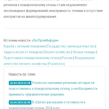
регионов к пожароопасному сезоны стали недокомплект
лесопожарных формирований, неисправность техники и отсутствие
контрактов на авиапатрулирование.
Источник новости:
«ЛесПромИнформ»
Борьба с лесными пожарами
|
Государство, законодательство
|
Защита лесов от пожаров
|
Лесное хозяйство
|
Лесные пожары
|
Подготовка к пожароопасному сезону
|
Россия
|
Федеральное
агентство лесного хозяйства (Рослесхоз)
Новости по теме:
Рослесхоз напомнил регионам, которые не
26.04.2024 11:58
подготовились к пожароопасному сезону, о необходимости
принимать «управленческие решения»
В «Свезе» рассказали о готовности к
26.04.2024 10:38
пожароопасному сезону 2024 года