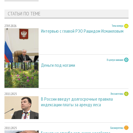
СТАТЬИ ПО ТЕМЕ
27.05.2026
Тема номера
Интервью с главой РЭО Рашидом Исмаиловым
23.03.2026
В центре внимания
Деньги под ногами
28.11.2025
Лесозаготовка
В России введут долгосрочные правила
индексации платы за аренду леса
28.11.2025
Биоэнергетика
Биочар на службе сельского хозяйства