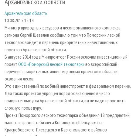
Архангельской области
СУШКА ДРЕВЕСИНЫ
ПЕРСОНЫ
КОНТАКТЫ
РЕКЛАМА
Архангельская область
ПРОИЗВОДСТВО ДРЕВЕСНЫХ ПЛИТ
МОБИЛЬНЫЕ ВЫСТАВКИ
РЕКЛАМА НА САЙТЕ
10.08.2015 15:14
ДЕРЕВЯННОЕ ДОМОСТРОЕНИЕ
ОФИЦИАЛЬНЫЕ ДЕЛЕГАЦИИ
Министр природных ресурсов и лесопромышленного комплекса
ПРОИЗВОДСТВО МЕБЕЛИ
ПРИОРИТЕТНЫЕ ИНВЕСТПРОЕКТЫ
региона Сергей Шевелев сообщил о том, что Поморский лесной
технопарк войдет в перечень приоритетных инвестиционных
БИОЭНЕРГЕТИКА
RUSSIAN FORESTRY REVIEW
проектов Архангельской области.
ЦБП
ГАЗЕТА ЛЕСПРОМФОРУМ
В августе 2014 года Минпромторг России включил инвестиционный
проект
ООО «Поморский лесной технопарк»
во всероссийский
ИНСТРУМЕНТ И МАТЕРИАЛЫ
БИБЛИОТЕКА СПЕЦИАЛИСТА
перечень приоритетных инвестиционных проектов в области
освоения лесов.
Это единственный подобный инвестпроект в федеральном перечне.
Для таких проектов упрощен порядок включения в число
приоритетных для Архангельской области, им не надо проходить
сложную процедуру.
Проект Поморского лесного технопарка объединил 18 предприятий
малого и среднего бизнеса Коношского, Шенкурского,
Красноборского, Плесецкого и Каргопольского районов