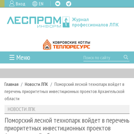
Вход
EN
☰ Меню
ГЛАВНАЯ
РУБРИКИ И ТЕМЫ
Главная
Новости ЛПК
Поморский лесной технопарк войдет в
РУБРИКИ ЖУРНАЛА
НОВОСТИ
перечень приоритетных инвестиционных проектов Архангельской
ЛЕСНОЕ ХОЗЯЙСТВО
КАЛЕНДАРЬ СОБЫТИЙ
области
ПРОЕКТЫ ЛПИ
ЛЕСОЗАГОТОВКА
НОВОСТИ ЛПК
АНАЛИТИКА
НОВОСТИ ЛПК
АРХИВ
ЛЕСОПИЛЕНИЕ
НОВОСТИ ЖУРНАЛА
ПРЕДПРИЯТИЯ ЛПК
АРХИВ ЖУРНАЛОВ
Поморский лесной технопарк войдет в перечень
О ЖУРНАЛЕ
приоритетных инвестиционных проектов
ДЕРЕВООБРАБОТКА
НОВОСТИ КОМПАНИЙ
ЛЕСНЫЕ РЕГИОНЫ РОССИИ
СТАТЬИ
ПОДПИСКА
РЕКЛАМОДАТЕЛЯМ