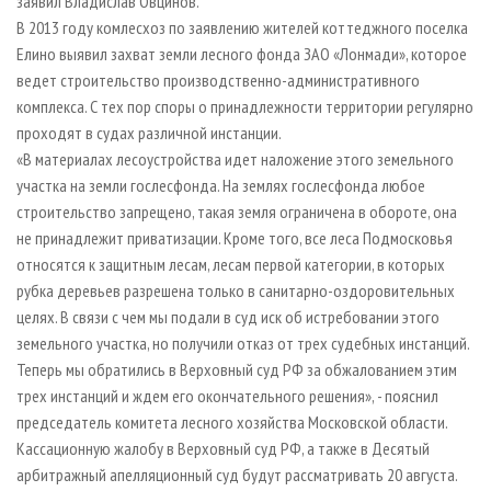
заявил Владислав Овцинов.
В 2013 году комлесхоз по заявлению жителей коттеджного поселка
Елино выявил захват земли лесного фонда ЗАО «Лонмади», которое
ведет строительство производственно-административного
комплекса. С тех пор споры о принадлежности территории регулярно
проходят в судах различной инстанции.
«В материалах лесоустройства идет наложение этого земельного
участка на земли гослесфонда. На землях гослесфонда любое
строительство запрещено, такая земля ограничена в обороте, она
не принадлежит приватизации. Кроме того, все леса Подмосковья
относятся к защитным лесам, лесам первой категории, в которых
рубка деревьев разрешена только в санитарно-оздоровительных
целях. В связи с чем мы подали в суд иск об истребовании этого
земельного участка, но получили отказ от трех судебных инстанций.
Теперь мы обратились в Верховный суд РФ за обжалованием этим
трех инстанций и ждем его окончательного решения», - пояснил
председатель комитета лесного хозяйства Московской области.
Кассационную жалобу в Верховный суд РФ, а также в Десятый
арбитражный апелляционный суд будут рассматривать 20 августа.