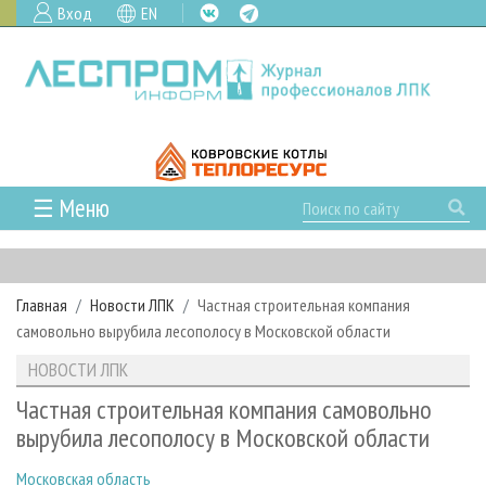
Вход
EN
☰ Меню
ГЛАВНАЯ
РУБРИКИ И ТЕМЫ
Главная
Новости ЛПК
Частная строительная компания
РУБРИКИ ЖУРНАЛА
НОВОСТИ
самовольно вырубила лесополосу в Московской области
ЛЕСНОЕ ХОЗЯЙСТВО
КАЛЕНДАРЬ СОБЫТИЙ
ПРОЕКТЫ ЛПИ
НОВОСТИ ЛПК
ЛЕСОЗАГОТОВКА
НОВОСТИ ЛПК
АНАЛИТИКА
АРХИВ
Частная строительная компания самовольно
ЛЕСОПИЛЕНИЕ
НОВОСТИ ЖУРНАЛА
ПРЕДПРИЯТИЯ ЛПК
АРХИВ ЖУРНАЛОВ
вырубила лесополосу в Московской области
О ЖУРНАЛЕ
ДЕРЕВООБРАБОТКА
НОВОСТИ КОМПАНИЙ
ЛЕСНЫЕ РЕГИОНЫ РОССИИ
СТАТЬИ
ПОДПИСКА
РЕКЛАМОДАТЕЛЯМ
Московская область