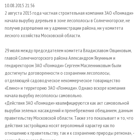
СУШКА ДРЕВЕСИНЫ
ПЕРСОНЫ
КОНТАКТЫ
РЕКЛАМА
10.08.2015 21:56
2 августа 2015 года частная строительная компания ЗАО «Лонмади»
ПРОИЗВОДСТВО ДРЕВЕСНЫХ ПЛИТ
МОБИЛЬНЫЕ ВЫСТАВКИ
РЕКЛАМА НА САЙТЕ
начала вырубку деревьев в зоне лесополосы в Солнечногорске, не
ДЕРЕВЯННОЕ ДОМОСТРОЕНИЕ
ОФИЦИАЛЬНЫЕ ДЕЛЕГАЦИИ
получив разрешения ни у администрации района, ни у комитета
ПРОИЗВОДСТВО МЕБЕЛИ
лесного хозяйства Московской области.
ПРИОРИТЕТНЫЕ ИНВЕСТПРОЕКТЫ
БИОЭНЕРГЕТИКА
RUSSIAN FORESTRY REVIEW
29 июля между председателем комитета Владиславом Овциновым,
ЦБП
ГАЗЕТА ЛЕСПРОМФОРУМ
главой Солнечногорского района Александром Якуниным и
гендиректором ЗАО «Лонмади» Сергеем Масленниковым были
ИНСТРУМЕНТ И МАТЕРИАЛЫ
БИБЛИОТЕКА СПЕЦИАЛИСТА
достигнуты договоренности о сохранении лесополосы,
отделяющей садоводческое некоммерческое товарищество
«Елино» и территорию ЗАО «Лонмади». Однако вскоре компания
начала вырубку лесополосы самовольно.
«Действия ЗАО «Лонмади» квалифицируются как акт самовольной
вырубки зеленых насаждений и пренебрежения обещанием, данным
правительству Московской области. Также это показывает и то, что
действия застройщика носят вероломный характер как по
отношению к правительству, так и к сохранению природы региона», -