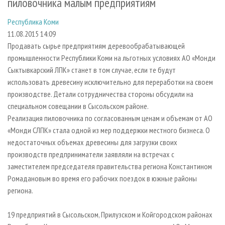
пиловочника малым предприятиям
СУШКА ДРЕВЕСИНЫ
ПЕРСОНЫ
КОНТАКТЫ
РЕКЛАМА
Республика Коми
ПРОИЗВОДСТВО ДРЕВЕСНЫХ ПЛИТ
МОБИЛЬНЫЕ ВЫСТАВКИ
РЕКЛАМА НА САЙТЕ
11.08.2015 14:09
ДЕРЕВЯННОЕ ДОМОСТРОЕНИЕ
ОФИЦИАЛЬНЫЕ ДЕЛЕГАЦИИ
Продавать сырье предприятиям деревообрабатывающей
ПРОИЗВОДСТВО МЕБЕЛИ
ПРИОРИТЕТНЫЕ ИНВЕСТПРОЕКТЫ
промышленности Республики Коми на льготных условиях АО «Монди
Сыктывкарский ЛПК» станет в том случае, если те будут
БИОЭНЕРГЕТИКА
RUSSIAN FORESTRY REVIEW
использовать древесину исключительно для переработки на своем
ЦБП
ГАЗЕТА ЛЕСПРОМФОРУМ
производстве. Детали сотрудничества стороны обсудили на
специальном совещании в Сысольском районе.
ИНСТРУМЕНТ И МАТЕРИАЛЫ
БИБЛИОТЕКА СПЕЦИАЛИСТА
Реализация пиловочника по согласованным ценам и объемам от АО
«Монди СЛПК» стала одной из мер поддержки местного бизнеса. О
недостаточных объемах древесины для загрузки своих
производств предприниматели заявляли на встречах с
заместителем председателя правительства региона Константином
Ромадановым во время его рабочих поездок в южные районы
региона.
19 предприятий в Сысольском, Прилузском и Койгородском районах