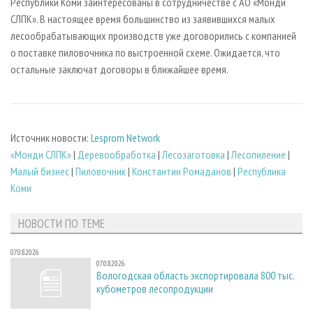
Республики Коми заинтересованы в сотрудничестве с АО «Монди
СЛПК». В настоящее время большинство из заявившихся малых
лесообрабатывающих производств уже договорились с компанией
о поставке пиловочника по выстроенной схеме. Ожидается, что
остальные заключат договоры в ближайшее время.
Источник новости:
Lesprom Network
«Монди СЛПК»
|
Деревообработка
|
Лесозаготовка
|
Лесопиление
|
Малый бизнес
|
Пиловочник
|
Константин Ромаданов
|
Республика
Коми
НОВОСТИ ПО ТЕМЕ
07.08.2026
07.08.2026
Вологодская область экспортировала 800 тыс.
кубометров лесопродукции