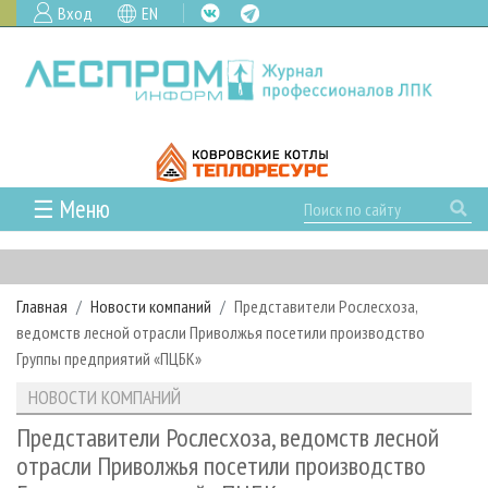
Вход
EN
☰ Меню
ГЛАВНАЯ
РУБРИКИ И ТЕМЫ
Главная
Новости компаний
Представители Рослесхоза,
РУБРИКИ ЖУРНАЛА
НОВОСТИ
ведомств лесной отрасли Приволжья посетили производство
ЛЕСНОЕ ХОЗЯЙСТВО
КАЛЕНДАРЬ СОБЫТИЙ
Группы предприятий «ПЦБК»
ПРОЕКТЫ ЛПИ
ЛЕСОЗАГОТОВКА
НОВОСТИ ЛПК
АНАЛИТИКА
НОВОСТИ КОМПАНИЙ
АРХИВ
ЛЕСОПИЛЕНИЕ
НОВОСТИ ЖУРНАЛА
ПРЕДПРИЯТИЯ ЛПК
АРХИВ ЖУРНАЛОВ
Представители Рослесхоза, ведомств лесной
О ЖУРНАЛЕ
отрасли Приволжья посетили производство
ДЕРЕВООБРАБОТКА
НОВОСТИ КОМПАНИЙ
ЛЕСНЫЕ РЕГИОНЫ РОССИИ
СТАТЬИ
ПОДПИСКА
РЕКЛАМОДАТЕЛЯМ