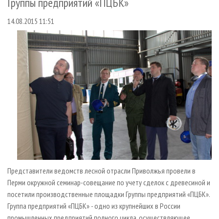
Группы предприятий «ПЦБК»
СУШКА ДРЕВЕСИНЫ
ПЕРСОНЫ
КОНТАКТЫ
РЕКЛАМА
14.08.2015 11:51
ПРОИЗВОДСТВО ДРЕВЕСНЫХ ПЛИТ
МОБИЛЬНЫЕ ВЫСТАВКИ
РЕКЛАМА НА САЙТЕ
ДЕРЕВЯННОЕ ДОМОСТРОЕНИЕ
ОФИЦИАЛЬНЫЕ ДЕЛЕГАЦИИ
ПРОИЗВОДСТВО МЕБЕЛИ
ПРИОРИТЕТНЫЕ ИНВЕСТПРОЕКТЫ
БИОЭНЕРГЕТИКА
RUSSIAN FORESTRY REVIEW
ЦБП
ГАЗЕТА ЛЕСПРОМФОРУМ
ИНСТРУМЕНТ И МАТЕРИАЛЫ
БИБЛИОТЕКА СПЕЦИАЛИСТА
Представители ведомств лесной отрасли Приволжья провели в
Перми окружной семинар-совещание по учету сделок с древесиной и
посетили производственные площадки Группы предприятий «ПЦБК».
Группа предприятий «ПЦБК» - одно из крупнейших в России
промышленных предприятий полного цикла, осуществляющее