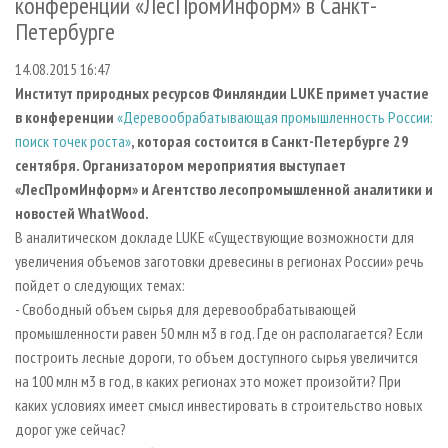
конференции «ЛесПромИнформ» в Санкт-
СУШКА ДРЕВЕСИНЫ
ПЕРСОНЫ
КОНТАКТЫ
РЕКЛАМА
Петербурге
ПРОИЗВОДСТВО ДРЕВЕСНЫХ ПЛИТ
МОБИЛЬНЫЕ ВЫСТАВКИ
РЕКЛАМА НА САЙТЕ
14.08.2015 16:47
ДЕРЕВЯННОЕ ДОМОСТРОЕНИЕ
ОФИЦИАЛЬНЫЕ ДЕЛЕГАЦИИ
Институт природных ресурсов Финляндии LUKE примет участие
ПРОИЗВОДСТВО МЕБЕЛИ
ПРИОРИТЕТНЫЕ ИНВЕСТПРОЕКТЫ
в конференции
«Деревообрабатывающая промышленность России:
поиск точек роста»
, которая состоится в Санкт-Петербурге 29
БИОЭНЕРГЕТИКА
RUSSIAN FORESTRY REVIEW
сентября. Организатором мероприятия выступает
ЦБП
ГАЗЕТА ЛЕСПРОМФОРУМ
«ЛесПромИнформ» и Агентство лесопромышленной аналитики и
ИНСТРУМЕНТ И МАТЕРИАЛЫ
новостей WhatWood.
БИБЛИОТЕКА СПЕЦИАЛИСТА
В аналитическом докладе LUKE «Существующие возможности для
увеличения объемов заготовки древесины в регионах России» речь
пойдет о следующих темах:
- Свободный объем сырья для деревообрабатывающей
промышленности равен 50 млн м3 в год. Где он располагается? Если
построить лесные дороги, то объем доступного сырья увеличится
на 100 млн м3 в год, в каких регионах это может произойти? При
каких условиях имеет смысл инвестировать в строительство новых
дорог уже сейчас?