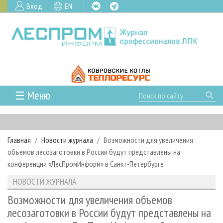
Вход
EN
☰ Меню
ГЛАВНАЯ
РУБРИКИ И ТЕМЫ
Главная
Новости журнала
Возможности для увеличения
РУБРИКИ ЖУРНАЛА
НОВОСТИ
объемов лесозаготовки в России будут представлены на
ЛЕСНОЕ ХОЗЯЙСТВО
КАЛЕНДАРЬ СОБЫТИЙ
конференции «ЛесПромИнформ» в Санкт-Петербурге
ПРОЕКТЫ ЛПИ
ЛЕСОЗАГОТОВКА
НОВОСТИ ЛПК
АНАЛИТИКА
НОВОСТИ ЖУРНАЛА
АРХИВ
ЛЕСОПИЛЕНИЕ
НОВОСТИ ЖУРНАЛА
ПРЕДПРИЯТИЯ ЛПК
АРХИВ ЖУРНАЛОВ
Возможности для увеличения объемов
О ЖУРНАЛЕ
лесозаготовки в России будут представлены на
ДЕРЕВООБРАБОТКА
НОВОСТИ КОМПАНИЙ
ЛЕСНЫЕ РЕГИОНЫ РОССИИ
СТАТЬИ
ПОДПИСКА
РЕКЛАМОДАТЕЛЯМ