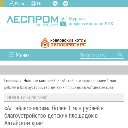
Вход
EN
☰ Меню
ГЛАВНАЯ
РУБРИКИ И ТЕМЫ
Главная
Новости компаний
«Алтайлес» вложил более 1 млн
РУБРИКИ ЖУРНАЛА
НОВОСТИ
рублей в благоустройство детских площадок в Алтайском крае
ЛЕСНОЕ ХОЗЯЙСТВО
КАЛЕНДАРЬ СОБЫТИЙ
ПРОЕКТЫ ЛПИ
НОВОСТИ КОМПАНИЙ
ЛЕСОЗАГОТОВКА
НОВОСТИ ЛПК
АНАЛИТИКА
АРХИВ
«Алтайлес» вложил более 1 млн рублей в
ЛЕСОПИЛЕНИЕ
НОВОСТИ ЖУРНАЛА
ПРЕДПРИЯТИЯ ЛПК
АРХИВ ЖУРНАЛОВ
благоустройство детских площадок в
О ЖУРНАЛЕ
Алтайском крае
ДЕРЕВООБРАБОТКА
НОВОСТИ КОМПАНИЙ
ЛЕСНЫЕ РЕГИОНЫ РОССИИ
СТАТЬИ
ПОДПИСКА
РЕКЛАМОДАТЕЛЯМ