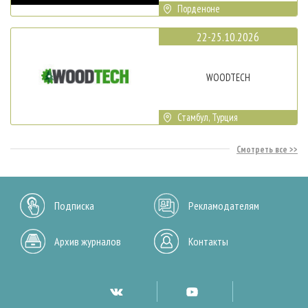
Порденоне
22-25.10.2026
WOODTECH
Стамбул, Турция
Смотреть все
Подписка
Рекламодателям
Архив журналов
Контакты