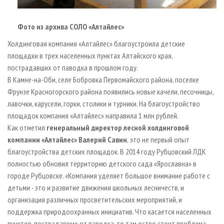
Фото из архива СОЛО «Алтайлес»
Холдинговая компания «Алтайлес» благоустроила детские
площадки в трех населенных пунктах Алтайского края,
пострадавших от паводка в прошлом году.
В Камне-на-Оби, селе Бобровка Первомайского района, поселке
Фрунзе Красногорского района появились
новые качели, песочницы,
лавочки, карусели, горки, столики и турники. На благоустройство
площадок компания «Алтайлес» направила 1 млн рублей.
Как отметил
генеральный директор лесной холдинговой
компании «Алтайлес» Валерий Савин
,
это не первый опыт
благоустройства детских площадок. В 2014 году Рубцовский ЛДК
полностью обновил территорию детского сада «Ярославна» в
городе Рубцовске. «Компания уделяет большое внимание работе с
детьми - это и развитие движения школьных лесничеств, и
организация различных просветительских мероприятий, и
поддержка природоохранных инициатив. Что касается населенных
пунктов, пострадавших от паводка, то там остро стоит проблема