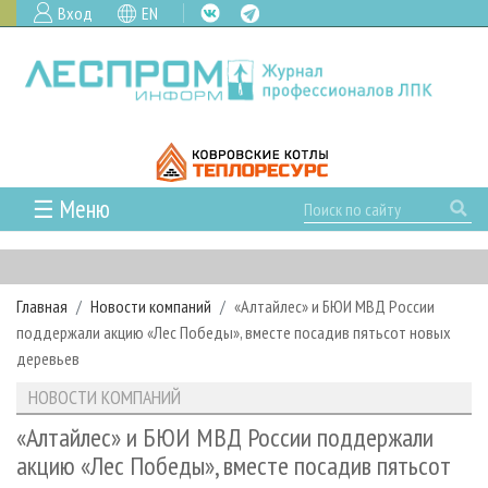
Вход
EN
☰ Меню
ГЛАВНАЯ
РУБРИКИ И ТЕМЫ
Главная
Новости компаний
«Алтайлес» и БЮИ МВД России
РУБРИКИ ЖУРНАЛА
НОВОСТИ
поддержали акцию «Лес Победы», вместе посадив пятьсот новых
ЛЕСНОЕ ХОЗЯЙСТВО
КАЛЕНДАРЬ СОБЫТИЙ
деревьев
ПРОЕКТЫ ЛПИ
ЛЕСОЗАГОТОВКА
НОВОСТИ ЛПК
АНАЛИТИКА
НОВОСТИ КОМПАНИЙ
АРХИВ
ЛЕСОПИЛЕНИЕ
НОВОСТИ ЖУРНАЛА
ПРЕДПРИЯТИЯ ЛПК
АРХИВ ЖУРНАЛОВ
«Алтайлес» и БЮИ МВД России поддержали
О ЖУРНАЛЕ
акцию «Лес Победы», вместе посадив пятьсот
ДЕРЕВООБРАБОТКА
НОВОСТИ КОМПАНИЙ
ЛЕСНЫЕ РЕГИОНЫ РОССИИ
СТАТЬИ
ПОДПИСКА
РЕКЛАМОДАТЕЛЯМ