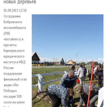
новых деревьев
СУШКА ДРЕВЕСИНЫ
ПЕРСОНЫ
КОНТАКТЫ
РЕКЛАМА
01.09.2015 12:58
ПРОИЗВОДСТВО ДРЕВЕСНЫХ ПЛИТ
МОБИЛЬНЫЕ ВЫСТАВКИ
РЕКЛАМА НА САЙТЕ
Сотрудники
ДЕРЕВЯННОЕ ДОМОСТРОЕНИЕ
ОФИЦИАЛЬНЫЕ ДЕЛЕГАЦИИ
Бобровского
ПРОИЗВОДСТВО МЕБЕЛИ
ПРИОРИТЕТНЫЕ ИНВЕСТПРОЕКТЫ
лесокомбината
(ЛХК
БИОЭНЕРГЕТИКА
RUSSIAN FORESTRY REVIEW
«Алтайлес») и
ЦБП
ГАЗЕТА ЛЕСПРОМФОРУМ
курсанты
Барнаульского
ИНСТРУМЕНТ И МАТЕРИАЛЫ
БИБЛИОТЕКА СПЕЦИАЛИСТА
юридического
института МВД
России
поддержали
финальный этап
акции «Лес
Победы»,
посадив 500
сосен на аллее