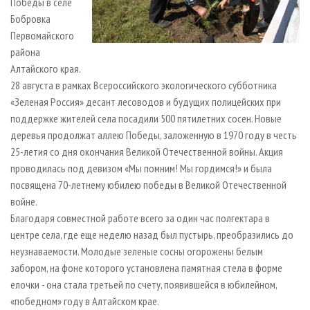
Победы в селе
Бобровка
Первомайского
района
Алтайского края.
28 августа в рамках Всероссийского экологического субботника
«Зеленая Россия» десант лесоводов и будущих полицейских при
поддержке жителей села посадили 500 пятилетних сосен. Новые
деревья продолжат аллею Победы, заложенную в 1970 году в честь
25-летия со дня окончания Великой Отечественной войны. Акция
проводилась под девизом «Мы помним! Мы гордимся!» и была
посвящена 70-летнему юбилею победы в Великой Отечественной
войне.
Благодаря совместной работе всего за один час полгектара в
центре села, где еще неделю назад был пустырь, преобразились до
неузнаваемости. Молодые зеленые сосны огорожены белым
забором, на фоне которого установлена памятная стела в форме
елочки - она стала третьей по счету, появившейся в юбилейном,
«победном» году в Алтайском крае.