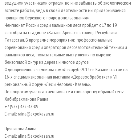
ведущими участниками отрасли, но и не забывать об экологическом
аспекте работы, ведь в своей деятельности мы придерживаемся
принципов бережного природопользования».
Чемпионат России среди вальщиков леса пройдет с 17 по 19
сентября на стадионе «Казань Арена» в столице Республики
Татарстан. В программе мероприятия: профессиональные
соревнования среди операторов лесозаготовительной техники и
вальщиков леса, показательные выступления по вырезке
бензопилой фигур из дерева и многое другое.
Одновременно с чемпионатом «Лесоруб-2015» в Казани состоится
16-я специализированная выставка «Деревообработка» и VII
региональный форум «Лес и Человек - Казань».
По вопросам участия в чемпионате и спонсорству обращайтесь:
Хабибрахманова Раина
+7 (927) 422-42-09
E-mail: raina@expokazan.ru
Пряникова Алина
E-mail: alina@expokazan.ru