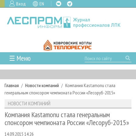
Вход
EN
☰ Меню
ГЛАВНАЯ
РУБРИКИ И ТЕМЫ
Главная
Новости компаний
Компания Kastamonu стала
РУБРИКИ ЖУРНАЛА
НОВОСТИ
генеральным спонсором чемпионата России «Лесоруб-2015»
ЛЕСНОЕ ХОЗЯЙСТВО
КАЛЕНДАРЬ СОБЫТИЙ
ПРОЕКТЫ ЛПИ
НОВОСТИ КОМПАНИЙ
ЛЕСОЗАГОТОВКА
НОВОСТИ ЛПК
АНАЛИТИКА
АРХИВ
Компания Kastamonu стала генеральным
ЛЕСОПИЛЕНИЕ
НОВОСТИ ЖУРНАЛА
ПРЕДПРИЯТИЯ ЛПК
АРХИВ ЖУРНАЛОВ
спонсором чемпионата России «Лесоруб-2015»
О ЖУРНАЛЕ
ДЕРЕВООБРАБОТКА
НОВОСТИ КОМПАНИЙ
ЛЕСНЫЕ РЕГИОНЫ РОССИИ
СТАТЬИ
ПОДПИСКА
РЕКЛАМОДАТЕЛЯМ
14.09.2015 14:26