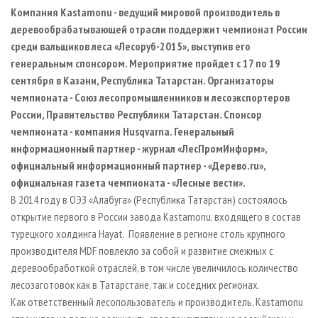
СУШКА ДРЕВЕСИНЫ
ПЕРСОНЫ
КОНТАКТЫ
РЕКЛАМА
Компания K
astamonu
- ведущий мировой производитель в
деревообрабатывающей отрасли поддержит чемпионат России
ПРОИЗВОДСТВО ДРЕВЕСНЫХ ПЛИТ
МОБИЛЬНЫЕ ВЫСТАВКИ
РЕКЛАМА НА САЙТЕ
среди вальщиков леса «Лесоруб-2015», выступив его
ДЕРЕВЯННОЕ ДОМОСТРОЕНИЕ
ОФИЦИАЛЬНЫЕ ДЕЛЕГАЦИИ
генеральным спонсором. Мероприятие пройдет с 17 по 19
ПРОИЗВОДСТВО МЕБЕЛИ
сентября в Казани, Республика Татарстан. Организаторы
ПРИОРИТЕТНЫЕ ИНВЕСТПРОЕКТЫ
чемпионата - Союз лесопромышленников и лесоэкспортеров
БИОЭНЕРГЕТИКА
RUSSIAN FORESTRY REVIEW
России, Правительство Республики Татарстан. Спонсор
ЦБП
ГАЗЕТА ЛЕСПРОМФОРУМ
чемпионата - компания Husqvarna. Генеральный
информационный партнер - журнал «ЛесПромИнформ»,
ИНСТРУМЕНТ И МАТЕРИАЛЫ
БИБЛИОТЕКА СПЕЦИАЛИСТА
официальный информационный партнер - «Дерево.ru»,
официальная газета чемпионата - «Лесные вести».
В 2014 году в ОЭЗ «Алабуга» (Республика Татарстан) состоялось
открытие первого в России завода Kastamonu, входящего в состав
турецкого холдинга Hayat. Появление в регионе столь крупного
производителя MDF повлекло за собой и развитие смежных с
деревообработкой отраслей, в том числе увеличилось количество
лесозаготовок как в Татарстане, так и соседних регионах.
Как ответственный лесопользователь и производитель, Kastamonu