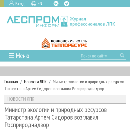
Вход
EN
☰ Меню
ГЛАВНАЯ
РУБРИКИ И ТЕМЫ
Главная
Новости ЛПК
Министр экологии и природных ресурсов
РУБРИКИ ЖУРНАЛА
НОВОСТИ
Татарстана Артем Сидоров возглавил Росприроднадзор
ЛЕСНОЕ ХОЗЯЙСТВО
КАЛЕНДАРЬ СОБЫТИЙ
ПРОЕКТЫ ЛПИ
НОВОСТИ ЛПК
ЛЕСОЗАГОТОВКА
НОВОСТИ ЛПК
АНАЛИТИКА
АРХИВ
Министр экологии и природных ресурсов
ЛЕСОПИЛЕНИЕ
НОВОСТИ ЖУРНАЛА
ПРЕДПРИЯТИЯ ЛПК
АРХИВ ЖУРНАЛОВ
Татарстана Артем Сидоров возглавил
О ЖУРНАЛЕ
Росприроднадзор
ДЕРЕВООБРАБОТКА
НОВОСТИ КОМПАНИЙ
ЛЕСНЫЕ РЕГИОНЫ РОССИИ
СТАТЬИ
ПОДПИСКА
РЕКЛАМОДАТЕЛЯМ