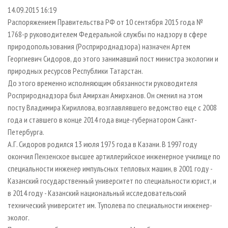
СУШКА ДРЕВЕСИНЫ
ПЕРСОНЫ
КОНТАКТЫ
РЕКЛАМА
14.09.2015 16:19
Распоряжением Правительства РФ от 10 сентября 2015 года №
ПРОИЗВОДСТВО ДРЕВЕСНЫХ ПЛИТ
МОБИЛЬНЫЕ ВЫСТАВКИ
РЕКЛАМА НА САЙТЕ
1768-р руководителем Федеральной службы по надзору в сфере
ДЕРЕВЯННОЕ ДОМОСТРОЕНИЕ
ОФИЦИАЛЬНЫЕ ДЕЛЕГАЦИИ
природопользования (Росприроднадзора) назначен Артем
ПРОИЗВОДСТВО МЕБЕЛИ
ПРИОРИТЕТНЫЕ ИНВЕСТПРОЕКТЫ
Георгиевич Сидоров, до этого занимавший пост министра экологии и
природных ресурсов Республики Татарстан.
БИОЭНЕРГЕТИКА
RUSSIAN FORESTRY REVIEW
До этого временно исполняющим обязанности руководителя
ЦБП
ГАЗЕТА ЛЕСПРОМФОРУМ
Росприроднадзора был Амирхан Амирханов. Он сменил на этом
посту Владимира Кириллова, возглавлявшего ведомство еще с 2008
ИНСТРУМЕНТ И МАТЕРИАЛЫ
БИБЛИОТЕКА СПЕЦИАЛИСТА
года и ставшего в конце 2014 года вице-губернатором Санкт-
Петербурга.
А.Г. Сидоров родился 13 июля 1975 года в Казани. В 1997 году
окончил Пензенское высшее артиллерийское инженерное училище по
специальности инженер импульсных тепловых машин, в 2001 году -
Казанский государственный университет по специальности юрист, и
в 2014 году - Казанский национальный исследовательский
технический университет им. Туполева по специальности инженер-
эколог.