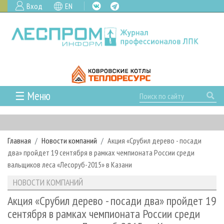
Вход
EN
☰ Меню
ГЛАВНАЯ
РУБРИКИ И ТЕМЫ
Главная
Новости компаний
Акция «Срубил дерево - посади
РУБРИКИ ЖУРНАЛА
НОВОСТИ
два» пройдет 19 сентября в рамках чемпионата России среди
ЛЕСНОЕ ХОЗЯЙСТВО
КАЛЕНДАРЬ СОБЫТИЙ
вальщиков леса «Лесоруб-2015» в Казани
ПРОЕКТЫ ЛПИ
ЛЕСОЗАГОТОВКА
НОВОСТИ ЛПК
АНАЛИТИКА
НОВОСТИ КОМПАНИЙ
АРХИВ
ЛЕСОПИЛЕНИЕ
НОВОСТИ ЖУРНАЛА
ПРЕДПРИЯТИЯ ЛПК
АРХИВ ЖУРНАЛОВ
Акция «Срубил дерево - посади два» пройдет 19
О ЖУРНАЛЕ
сентября в рамках чемпионата России среди
ДЕРЕВООБРАБОТКА
НОВОСТИ КОМПАНИЙ
ЛЕСНЫЕ РЕГИОНЫ РОССИИ
СТАТЬИ
ПОДПИСКА
РЕКЛАМОДАТЕЛЯМ