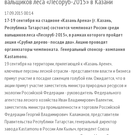
вальщиков леса «Лесоруб-2015» в Казани
СУШКА ДРЕВЕСИНЫ
ПЕРСОНЫ
КОНТАКТЫ
РЕКЛАМА
17.09.2015 00:14
ПРОИЗВОДСТВО ДРЕВЕСНЫХ ПЛИТ
МОБИЛЬНЫЕ ВЫСТАВКИ
РЕКЛАМА НА САЙТЕ
17-19 сентября на стадионе «Казань Арена» (г. Казань,
ДЕРЕВЯННОЕ ДОМОСТРОЕНИЕ
ОФИЦИАЛЬНЫЕ ДЕЛЕГАЦИИ
Республика Татарстан) состоится чемпионат России среди
ПРОИЗВОДСТВО МЕБЕЛИ
ПРИОРИТЕТНЫЕ ИНВЕСТПРОЕКТЫ
вальщиков леса «Лесоруб-2015», в рамках которого пройдет
акция «Срубил дерево - посади два». Акцию проводят
БИОЭНЕРГЕТИКА
RUSSIAN FORESTRY REVIEW
организаторы чемпионата. Генеральный спонсор - компания
ЦБП
ГАЗЕТА ЛЕСПРОМФОРУМ
Kastamonu.
19 сентября на территории, прилегающей к «Казань Арене»,
ИНСТРУМЕНТ И МАТЕРИАЛЫ
БИБЛИОТЕКА СПЕЦИАЛИСТА
ключевые персоны лесной отрасли - представители власти и бизнеса
примут участие в посадке саженцев голубой ели. Ожидается, что в
акции примут участие заместитель министра природных ресурсов и
экологии Российской Федерации - руководитель Федерального
агентства лесного хозяйства Иван Владимирович Валентик,
заместитель министра промышленности и торговли Российской
Федерации Георгий Владимирович Каламанов, представители
Правительства Республики Татарстан, генеральный директор
завода Kastamonu в России Али Кылыч, президент Союза