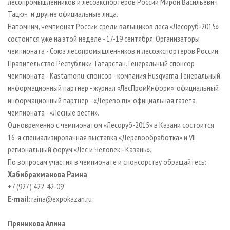
лесопромышленников и лесоэкспортеров России Мирон Васильевич
Тацюн и другие официальные лица.
Напомним, чемпионат России среди вальщиков леса «Лесоруб-2015»
состоится уже на этой неделе - 17-19 сентября. Организаторы
чемпионата - Союз лесопромышленников и лесоэкспортеров России,
Правительство Республики Татарстан. Генеральный спонсор
чемпионата - Kastamonu, спонсор - компания Husqvarna. Генеральный
информационный партнер - журнал «ЛесПромИнформ», официальный
информационный партнер - «Дерево.ru», официальная газета
чемпионата - «Лесные вести».
Одновременно с чемпионатом «Лесоруб-2015» в Казани состоится
16-я специализированная выставка «Деревообработка» и
VII
региональный форум «Лес и Человек - Казань».
По вопросам участия в чемпионате и спонсорству обращайтесь:
Хабибрахманова Раина
+7 (927) 422-42-09
E-mail:
raina@expokazan.ru
Пряникова Алина