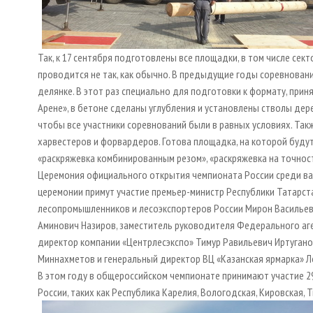
Так, к 17 сентября подготовлены все площадки, в том числе сект
проводится не так, как обычно. В предыдущие годы соревновани
делянке. В этот раз специально для подготовки к формату, прин
Арене», в бетоне сделаны углубления и установлены стволы дер
чтобы все участники соревнований были в равных условиях. Та
харвестеров и форвардеров. Готова площадка, на которой будут
«раскряжевка комбинированным резом», «раскряжевка на точност
Церемония официального открытия чемпионата России среди валь
церемонии примут участие премьер-министр Республики Татарс
лесопромышленников и лесоэкспортеров России Мирон Васильеви
Аминович Назиров, заместитель руководителя Федерального аге
директор компании «Центрлесэкспо» Тимур Равильевич Иртугано
Миннахметов и генеральный директор ВЦ «Казанская ярмарка» 
В этом году в общероссийском чемпионате принимают участие 29
России, таких как Республика Карелия, Вологодская, Кировская, 