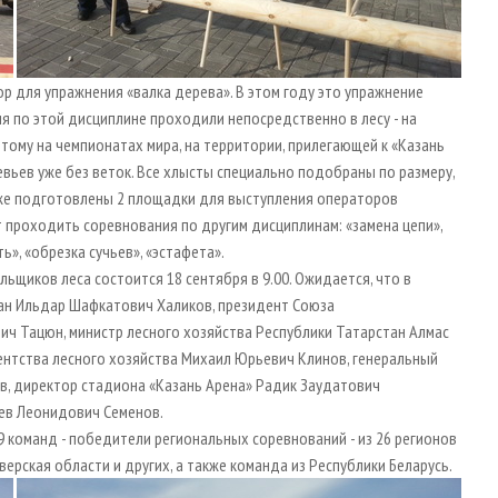
ор для упражнения «валка дерева». В этом году это упражнение
я по этой дисциплине проходили непосредственно в лесу - на
ятому на чемпионатах мира, на территории, прилегающей к «Казань
евьев уже без веток. Все хлысты специально подобраны по размеру,
кже подготовлены 2 площадки для выступления операторов
 проходить соревнования по другим дисциплинам: «замена цепи»,
ь», «обрезка сучьев», «эстафета».
щиков леса состоится 18 сентября в 9.00. Ожидается, что в
тан Ильдар Шафкатович Халиков, президент Союза
ч Тацюн, министр лесного хозяйства Республики Татарстан Алмас
нтства лесного хозяйства Михаил Юрьевич Клинов, генеральный
в, директор стадиона «Казань Арена» Радик Заудатович
Лев Леонидович Семенов.
 команд - победители региональных соревнований - из 26 регионов
Тверская области и других, а также команда из Республики Беларусь.