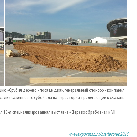
цию «Срубил дерево - посади два», генеральный спонсор - компания
осадке саженцев голубой ели на территории, прилегающей к «Казань
я 16-я специализированная выставка «Деревообработка» и VII
www.expokazan.ru/rus/lesorub2015