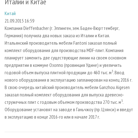
Италии и Китае
СУШКА ДРЕВЕСИНЫ
ПЕРСОНЫ
КОНТАКТЫ
РЕКЛАМА
Китай
ПРОИЗВОДСТВО ДРЕВЕСНЫХ ПЛИТ
МОБИЛЬНЫЕ ВЫСТАВКИ
РЕКЛАМА НА САЙТЕ
21.09.2015 16:59
ДЕРЕВЯННОЕ ДОМОСТРОЕНИЕ
ОФИЦИАЛЬНЫЕ ДЕЛЕГАЦИИ
Компания Dieffenbacher (г. Эппинген, зем. Баден-Вюрттемберг,
ПРОИЗВОДСТВО МЕБЕЛИ
ПРИОРИТЕТНЫЕ ИНВЕСТПРОЕКТЫ
Германия) получила два новых заказа из Италии и Китая.
Итальянский производитель мебели Fantoni заказал полный
БИОЭНЕРГЕТИКА
RUSSIAN FORESTRY REVIEW
комплект оборудования для производства MDF-плит. Компания
ЦБП
ГАЗЕТА ЛЕСПРОМФОРУМ
планирует заменить две существующие линии на своем основном
предприятии в коммуне Озоппо (провинция Удине) и увеличить
ИНСТРУМЕНТ И МАТЕРИАЛЫ
БИБЛИОТЕКА СПЕЦИАЛИСТА
3
годовой объем выпуска плитной продукции до 460 тыс. м
. Ввод
нового оборудования в эксплуатацию запланирован на конец 2016 г.
В свою очередь китайский производитель мебели Ganzhou Aigesen
заказал полный комплект оборудования для выпуска древесно-
3
стружечных плит с годовым объемом производства 270 тыс. м
.
Оборудование установят на заводе в Ганьчжоу (пр. Цзянси) и введут
в эксплуатацию в конце 2016-го или в начале 2017 г.