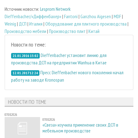
Источник новости:
Lesprom Network
Dieffenbacher/«Диффенбахер»
|
Fantoni
|
Ganzhou Aigesen
|
MDF
|
Weinig
|
ДСП
|
Италия
|
Оборудование для плитного производства
|
Производство мебели
|
Производство плит
|
Китай
Новости по теме:
Dieffenbacher установит линию для
21.01.2016 15:02
производства ДСП на предприятии Wanhua в Китае
Пресс Dieffenbacher нового поколения начал
12.01.2017 12:24
работу на заводе Kronospan
НОВОСТИ ПО ТЕМЕ
07.08.2026
07.08.2026
«Свеза» изучила применение своих ДСП в
мебельном производстве