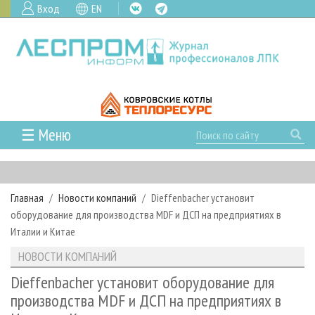
Вход
EN
☰ Меню
ГЛАВНАЯ
РУБРИКИ И ТЕМЫ
Главная
Новости компаний
Dieffenbacher установит
РУБРИКИ ЖУРНАЛА
НОВОСТИ
оборудование для производства MDF и ДСП на предприятиях в
ЛЕСНОЕ ХОЗЯЙСТВО
КАЛЕНДАРЬ СОБЫТИЙ
Италии и Китае
ПРОЕКТЫ ЛПИ
ЛЕСОЗАГОТОВКА
НОВОСТИ ЛПК
АНАЛИТИКА
НОВОСТИ КОМПАНИЙ
АРХИВ
ЛЕСОПИЛЕНИЕ
НОВОСТИ ЖУРНАЛА
ПРЕДПРИЯТИЯ ЛПК
АРХИВ ЖУРНАЛОВ
Dieffenbacher установит оборудование для
О ЖУРНАЛЕ
производства MDF и ДСП на предприятиях в
ДЕРЕВООБРАБОТКА
НОВОСТИ КОМПАНИЙ
ЛЕСНЫЕ РЕГИОНЫ РОССИИ
СТАТЬИ
ПОДПИСКА
РЕКЛАМОДАТЕЛЯМ