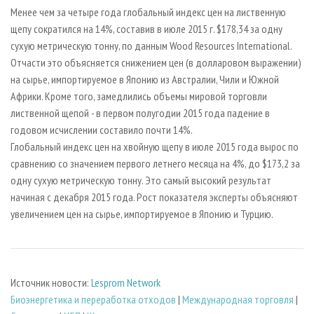
СУШКА ДРЕВЕСИНЫ
ПЕРСОНЫ
КОНТАКТЫ
РЕКЛАМА
Менее чем за четыре года глобальный индекс цен на лиственную
щепу сократился на 14%, составив в июле 2015 г. $178,34 за одну
ПРОИЗВОДСТВО ДРЕВЕСНЫХ ПЛИТ
МОБИЛЬНЫЕ ВЫСТАВКИ
РЕКЛАМА НА САЙТЕ
сухую метрическую тонну, по данным Wood Resources International.
ДЕРЕВЯННОЕ ДОМОСТРОЕНИЕ
ОФИЦИАЛЬНЫЕ ДЕЛЕГАЦИИ
Отчасти это объясняется снижением цен (в долларовом выражении)
ПРОИЗВОДСТВО МЕБЕЛИ
на сырье, импортируемое в Японию из Австралии, Чили и Южной
ПРИОРИТЕТНЫЕ ИНВЕСТПРОЕКТЫ
Африки. Кроме того, замедлились объемы мировой торговли
БИОЭНЕРГЕТИКА
RUSSIAN FORESTRY REVIEW
лиственной щепой - в первом полугодии 2015 года падение в
ЦБП
ГАЗЕТА ЛЕСПРОМФОРУМ
годовом исчислении составило почти 14%.
Глобальный индекс цен на хвойную щепу в июле 2015 года вырос по
ИНСТРУМЕНТ И МАТЕРИАЛЫ
БИБЛИОТЕКА СПЕЦИАЛИСТА
сравнению со значением первого летнего месяца на 4%, до $173,2 за
одну сухую метрическую тонну. Это самый высокий результат
начиная с декабря 2015 года. Рост показателя эксперты объясняют
увеличением цен на сырье, импортируемое в Японию и Турцию.
Источник новости:
Lesprom Network
Биoэнергетика и переработка отходов
|
Международная торговля
|