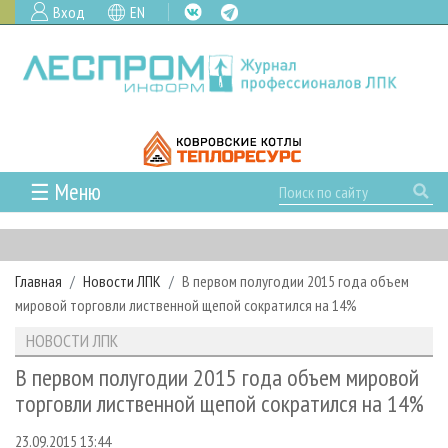
Вход
EN
☰ Меню
ГЛАВНАЯ
РУБРИКИ И ТЕМЫ
Главная
Новости ЛПК
В первом полугодии 2015 года объем
РУБРИКИ ЖУРНАЛА
НОВОСТИ
мировой торговли лиственной щепой сократился на 14%
ЛЕСНОЕ ХОЗЯЙСТВО
КАЛЕНДАРЬ СОБЫТИЙ
ПРОЕКТЫ ЛПИ
НОВОСТИ ЛПК
ЛЕСОЗАГОТОВКА
НОВОСТИ ЛПК
АНАЛИТИКА
АРХИВ
В первом полугодии 2015 года объем мировой
ЛЕСОПИЛЕНИЕ
НОВОСТИ ЖУРНАЛА
ПРЕДПРИЯТИЯ ЛПК
АРХИВ ЖУРНАЛОВ
торговли лиственной щепой сократился на 14%
О ЖУРНАЛЕ
ДЕРЕВООБРАБОТКА
НОВОСТИ КОМПАНИЙ
ЛЕСНЫЕ РЕГИОНЫ РОССИИ
СТАТЬИ
ПОДПИСКА
РЕКЛАМОДАТЕЛЯМ
23.09.2015 13:44