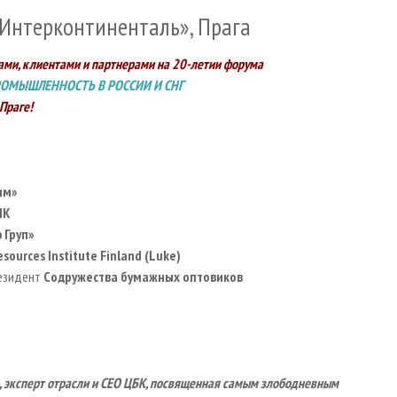
 «Интерконтиненталь», Прага
ми, клиентами и партнерами на 20-летии форума
ОМЫШЛЕННОСТЬ В РОССИИ И СНГ
 Праге!
им»
ПК
 Груп»
esources
Institute
Finland
(
Luke
)
езидент
Содружества бумажных оптовиков
, эксперт отрасли и
CEO
ЦБК, посвященная самым злободневным