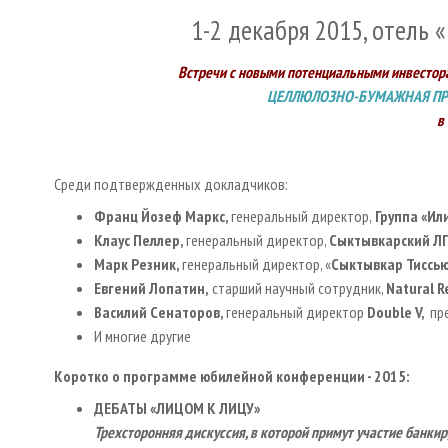
1-2 декабря 2015, отель
Встречи с новыми потенциальными инвестора
ЦЕЛЛЮЛОЗНО-БУМАЖНАЯ ПР
в
Среди подтвержденных докладчиков:
Франц Йозеф Маркс
,
генеральный директор,
Группа «Ил
Клаус Пеллер,
генеральный директор,
Сыктывкарский Л
Ma
рк Резник,
генеральный директор, «
Сыктывкар Тиссью
Евгений Лопатин,
старший научный сотрудник,
Natural
R
Василий Сенаторов,
генеральный директор
Double V,
пр
И многие другие
Коротко о программе юбилейной конференции - 2015:
ДЕБАТЫ «ЛИЦОМ К ЛИЦУ»
Трехсторонняя дискуссия, в которой примут участие банкир