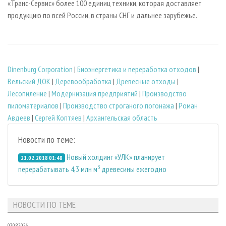
«Транс-Сервис» более 100 единиц техники, которая доставляет
продукцию по всей России, в страны СНГ и дальнее зарубежье.
Dinenburg Corporation
|
Биoэнергетика и переработка отходов
|
Вельский ДОК
|
Деревообработка
|
Древесные отходы
|
Лесопиление
|
Модернизация предприятий
|
Производство
пиломатериалов
|
Производство строганого погонажа
|
Роман
Авдеев
|
Сергей Коптяев
|
Архангельская область
Новости по теме:
Новый холдинг «УЛК» планирует
21.02.2018 01:48
3
перерабатывать 4,3 млн м
древесины ежегодно
НОВОСТИ ПО ТЕМЕ
07.08.2026