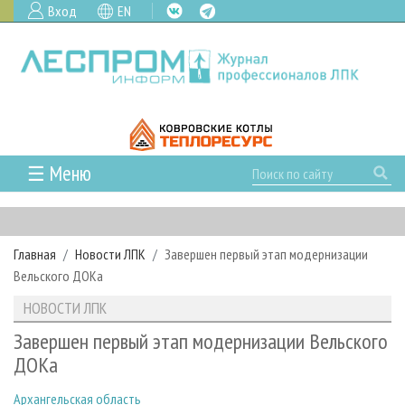
Вход
EN
☰ Меню
ГЛАВНАЯ
РУБРИКИ И ТЕМЫ
Главная
Новости ЛПК
Завершен первый этап модернизации
РУБРИКИ ЖУРНАЛА
НОВОСТИ
Вельского ДОКа
ЛЕСНОЕ ХОЗЯЙСТВО
КАЛЕНДАРЬ СОБЫТИЙ
ПРОЕКТЫ ЛПИ
НОВОСТИ ЛПК
ЛЕСОЗАГОТОВКА
НОВОСТИ ЛПК
АНАЛИТИКА
АРХИВ
Завершен первый этап модернизации Вельского
ЛЕСОПИЛЕНИЕ
НОВОСТИ ЖУРНАЛА
ПРЕДПРИЯТИЯ ЛПК
АРХИВ ЖУРНАЛОВ
ДОКа
О ЖУРНАЛЕ
ДЕРЕВООБРАБОТКА
НОВОСТИ КОМПАНИЙ
ЛЕСНЫЕ РЕГИОНЫ РОССИИ
СТАТЬИ
ПОДПИСКА
РЕКЛАМОДАТЕЛЯМ
Архангельская область