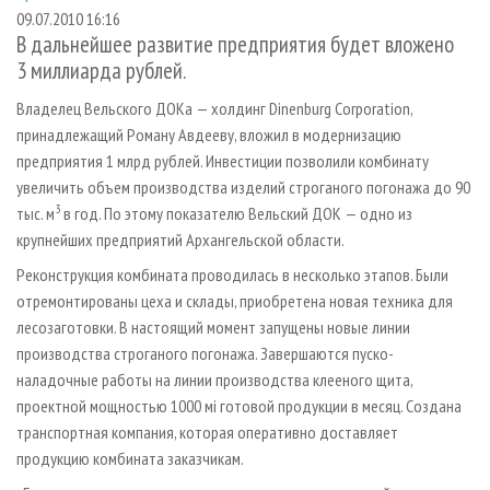
СУШКА ДРЕВЕСИНЫ
ПЕРСОНЫ
КОНТАКТЫ
РЕКЛАМА
09.07.2010 16:16
В дальнейшее развитие предприятия будет вложено
ПРОИЗВОДСТВО ДРЕВЕСНЫХ ПЛИТ
МОБИЛЬНЫЕ ВЫСТАВКИ
РЕКЛАМА НА САЙТЕ
3 миллиарда рублей.
ДЕРЕВЯННОЕ ДОМОСТРОЕНИЕ
ОФИЦИАЛЬНЫЕ ДЕЛЕГАЦИИ
Владелец Вельского ДОКа — холдинг Dinenburg Corporation,
ПРОИЗВОДСТВО МЕБЕЛИ
ПРИОРИТЕТНЫЕ ИНВЕСТПРОЕКТЫ
принадлежащий Роману Авдееву, вложил в модернизацию
БИОЭНЕРГЕТИКА
RUSSIAN FORESTRY REVIEW
предприятия 1 млрд рублей. Инвестиции позволили комбинату
увеличить объем производства изделий строганого погонажа до 90
ЦБП
ГАЗЕТА ЛЕСПРОМФОРУМ
3
тыс. м
в год. По этому показателю Вельский ДОК — одно из
ИНСТРУМЕНТ И МАТЕРИАЛЫ
БИБЛИОТЕКА СПЕЦИАЛИСТА
крупнейших предприятий Архангельской области.
Реконструкция комбината проводилась в несколько этапов. Были
отремонтированы цеха и склады, приобретена новая техника для
лесозаготовки. В настоящий момент запущены новые линии
производства строганого погонажа. Завершаются пуско-
наладочные работы на линии производства клееного щита,
проектной мощностью 1000 мі готовой продукции в месяц. Создана
транспортная компания, которая оперативно доставляет
продукцию комбината заказчикам.