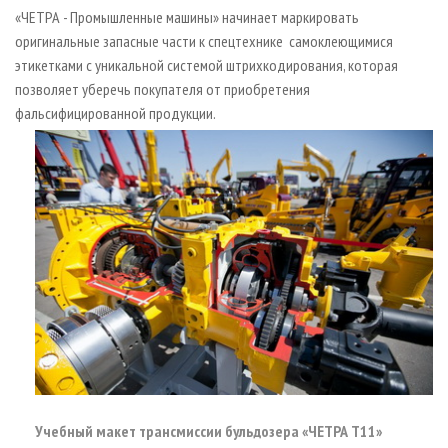
СУШКА ДРЕВЕСИНЫ
ПЕРСОНЫ
КОНТАКТЫ
РЕКЛАМА
«ЧЕТРА - Промышленные машины» начинает маркировать
оригинальные запасные части к спецтехнике самоклеющимися
ПРОИЗВОДСТВО ДРЕВЕСНЫХ ПЛИТ
МОБИЛЬНЫЕ ВЫСТАВКИ
РЕКЛАМА НА САЙТЕ
этикетками с уникальной системой штрихкодирования, которая
ДЕРЕВЯННОЕ ДОМОСТРОЕНИЕ
ОФИЦИАЛЬНЫЕ ДЕЛЕГАЦИИ
позволяет уберечь покупателя от приобретения
ПРОИЗВОДСТВО МЕБЕЛИ
фальсифицированной продукции.
ПРИОРИТЕТНЫЕ ИНВЕСТПРОЕКТЫ
БИОЭНЕРГЕТИКА
RUSSIAN FORESTRY REVIEW
ЦБП
ГАЗЕТА ЛЕСПРОМФОРУМ
ИНСТРУМЕНТ И МАТЕРИАЛЫ
БИБЛИОТЕКА СПЕЦИАЛИСТА
Учебный макет трансмиссии бульдозера «ЧЕТРА Т11»