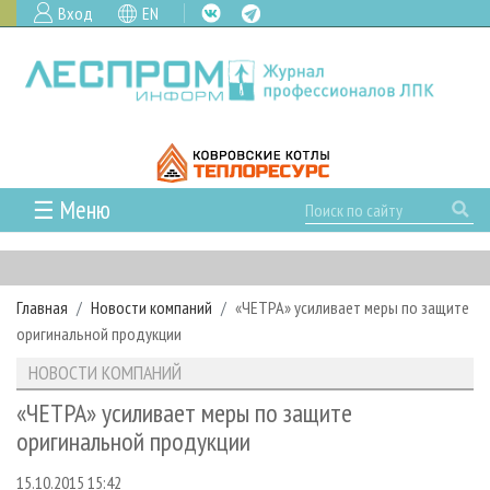
Вход
EN
☰ Меню
ГЛАВНАЯ
РУБРИКИ И ТЕМЫ
Главная
Новости компаний
«ЧЕТРА» усиливает меры по защите
РУБРИКИ ЖУРНАЛА
НОВОСТИ
оригинальной продукции
ЛЕСНОЕ ХОЗЯЙСТВО
КАЛЕНДАРЬ СОБЫТИЙ
ПРОЕКТЫ ЛПИ
НОВОСТИ КОМПАНИЙ
ЛЕСОЗАГОТОВКА
НОВОСТИ ЛПК
АНАЛИТИКА
АРХИВ
«ЧЕТРА» усиливает меры по защите
ЛЕСОПИЛЕНИЕ
НОВОСТИ ЖУРНАЛА
ПРЕДПРИЯТИЯ ЛПК
АРХИВ ЖУРНАЛОВ
оригинальной продукции
О ЖУРНАЛЕ
ДЕРЕВООБРАБОТКА
НОВОСТИ КОМПАНИЙ
ЛЕСНЫЕ РЕГИОНЫ РОССИИ
СТАТЬИ
ПОДПИСКА
РЕКЛАМОДАТЕЛЯМ
15.10.2015 15:42