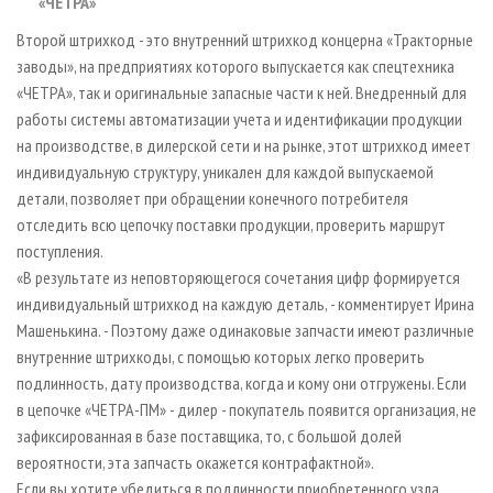
«ЧЕТРА»
Второй штрихкод - это внутренний штрихкод концерна «Тракторные
заводы», на предприятиях которого выпускается как спецтехника
«ЧЕТРА», так и оригинальные запасные части к ней. Внедренный для
работы системы автоматизации учета и идентификации продукции
на производстве, в дилерской сети и на рынке, этот штрихкод имеет
индивидуальную структуру, уникален для каждой выпускаемой
детали, позволяет при обращении конечного потребителя
отследить всю цепочку поставки продукции, проверить маршрут
поступления.
«В результате из неповторяющегося сочетания цифр формируется
индивидуальный штрихкод на каждую деталь, - комментирует Ирина
Машенькина. - Поэтому даже одинаковые запчасти имеют различные
внутренние штрихкоды, с помощью которых легко проверить
подлинность, дату производства, когда и кому они отгружены. Если
в цепочке «ЧЕТРА-ПМ» - дилер - покупатель появится организация, не
зафиксированная в базе поставщика, то, с большой долей
вероятности, эта запчасть окажется контрафактной».
Если вы хотите убедиться в подлинности приобретенного узла,