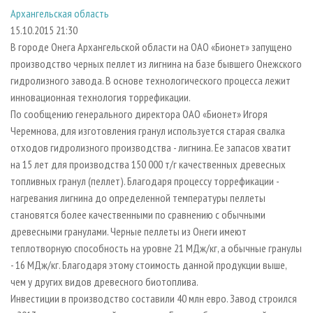
СУШКА ДРЕВЕСИНЫ
ПЕРСОНЫ
КОНТАКТЫ
РЕКЛАМА
Архангельская область
15.10.2015 21:30
ПРОИЗВОДСТВО ДРЕВЕСНЫХ ПЛИТ
МОБИЛЬНЫЕ ВЫСТАВКИ
РЕКЛАМА НА САЙТЕ
В городе Онега Архангельской области на ОАО «Бионет» запущено
ДЕРЕВЯННОЕ ДОМОСТРОЕНИЕ
ОФИЦИАЛЬНЫЕ ДЕЛЕГАЦИИ
производство черных пеллет из лигнина на базе бывшего Онежского
ПРОИЗВОДСТВО МЕБЕЛИ
ПРИОРИТЕТНЫЕ ИНВЕСТПРОЕКТЫ
гидролизного завода. В основе технологического процесса лежит
инновационная технология торрефикации.
БИОЭНЕРГЕТИКА
RUSSIAN FORESTRY REVIEW
По сообщению генерального директора ОАО «Бионет» Игоря
ЦБП
ГАЗЕТА ЛЕСПРОМФОРУМ
Черемнова, для изготовления гранул используется старая свалка
отходов гидролизного производства - лигнина. Ее запасов хватит
ИНСТРУМЕНТ И МАТЕРИАЛЫ
БИБЛИОТЕКА СПЕЦИАЛИСТА
на 15 лет для производства 150 000 т/г качественных древесных
топливных гранул (пеллет). Благодаря процессу торрефикации -
нагревания лигнина до определенной температуры пеллеты
становятся более качественными по сравнению с обычными
древесными гранулами. Черные пеллеты из Онеги имеют
теплотворную способность на уровне 21 МДж/кг, а обычные гранулы
- 16 МДж/кг. Благодаря этому стоимость данной продукции выше,
чем у других видов древесного биотоплива.
Инвестиции в производство составили 40 млн евро. Завод строился