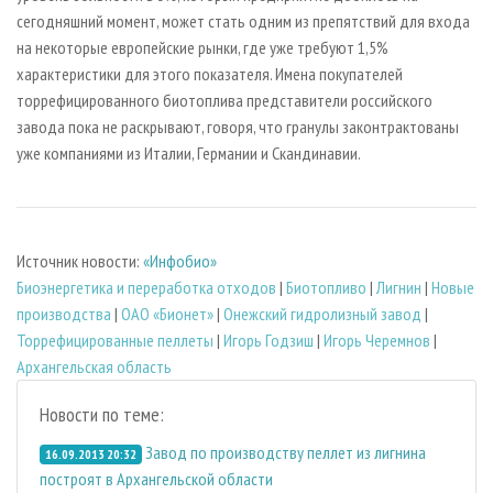
сегодняшний момент, может стать одним из препятствий для входа
на некоторые европейские рынки, где уже требуют 1,5%
характеристики для этого показателя. Имена покупателей
торрефицированного биотоплива представители российского
завода пока не раскрывают, говоря, что гранулы законтрактованы
уже компаниями из Италии, Германии и Скандинавии.
Источник новости:
«Инфобио»
Биoэнергетика и переработка отходов
|
Биотопливо
|
Лигнин
|
Новые
производства
|
ОАО «Бионет»
|
Онежский гидролизный завод
|
Торрефицированные пеллеты
|
Игорь Годзиш
|
Игорь Черемнов
|
Архангельская область
Новости по теме:
Завод по производству пеллет из лигнина
16.09.2013 20:32
построят в Архангельской области