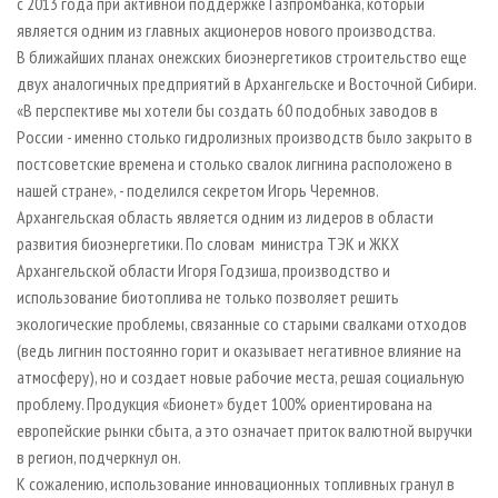
с 2013 года при активной поддержке Газпромбанка, который
является одним из главных акционеров нового производства.
В ближайших планах онежских биоэнергетиков строительство еще
двух аналогичных предприятий в Архангельске и Восточной Сибири.
«В перспективе мы хотели бы создать 60 подобных заводов в
России - именно столько гидролизных производств было закрыто в
постсоветские времена и столько свалок лигнина расположено в
нашей стране», - поделился секретом Игорь Черемнов.
Архангельская область является одним из лидеров в области
развития биоэнергетики. По словам министра ТЭК и ЖКХ
Архангельской области Игоря Годзиша, производство и
использование биотоплива не только позволяет решить
экологические проблемы, связанные со старыми свалками отходов
(ведь лигнин постоянно горит и оказывает негативное влияние на
атмосферу), но и создает новые рабочие места, решая социальную
проблему. Продукция «Бионет» будет 100% ориентирована на
европейские рынки сбыта, а это означает приток валютной выручки
в регион, подчеркнул он.
К сожалению, использование инновационных топливных гранул в