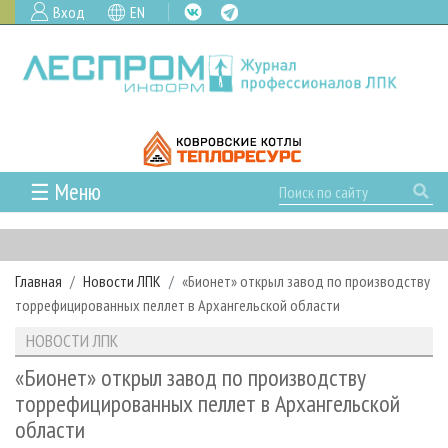
Вход
EN
☰ Меню
ГЛАВНАЯ
РУБРИКИ И ТЕМЫ
Главная
Новости ЛПК
«Бионет» открыл завод по производству
РУБРИКИ ЖУРНАЛА
НОВОСТИ
торрефицированных пеллет в Архангельской области
ЛЕСНОЕ ХОЗЯЙСТВО
КАЛЕНДАРЬ СОБЫТИЙ
ПРОЕКТЫ ЛПИ
НОВОСТИ ЛПК
ЛЕСОЗАГОТОВКА
НОВОСТИ ЛПК
АНАЛИТИКА
АРХИВ
«Бионет» открыл завод по производству
ЛЕСОПИЛЕНИЕ
НОВОСТИ ЖУРНАЛА
ПРЕДПРИЯТИЯ ЛПК
АРХИВ ЖУРНАЛОВ
торрефицированных пеллет в Архангельской
О ЖУРНАЛЕ
области
ДЕРЕВООБРАБОТКА
НОВОСТИ КОМПАНИЙ
ЛЕСНЫЕ РЕГИОНЫ РОССИИ
СТАТЬИ
ПОДПИСКА
РЕКЛАМОДАТЕЛЯМ