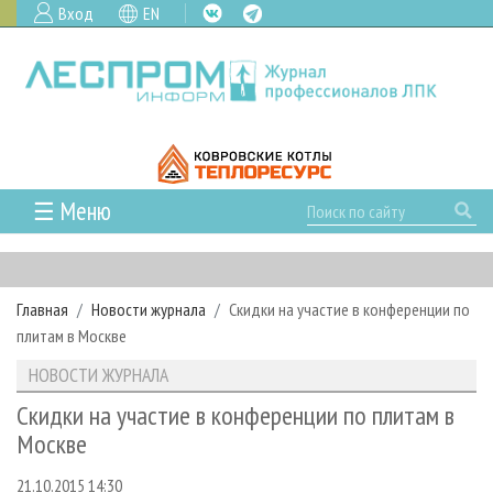
Вход
EN
☰ Меню
ГЛАВНАЯ
РУБРИКИ И ТЕМЫ
Главная
Новости журнала
Скидки на участие в конференции по
РУБРИКИ ЖУРНАЛА
НОВОСТИ
плитам в Москве
ЛЕСНОЕ ХОЗЯЙСТВО
КАЛЕНДАРЬ СОБЫТИЙ
ПРОЕКТЫ ЛПИ
НОВОСТИ ЖУРНАЛА
ЛЕСОЗАГОТОВКА
НОВОСТИ ЛПК
АНАЛИТИКА
АРХИВ
Скидки на участие в конференции по плитам в
ЛЕСОПИЛЕНИЕ
НОВОСТИ ЖУРНАЛА
ПРЕДПРИЯТИЯ ЛПК
АРХИВ ЖУРНАЛОВ
Москве
О ЖУРНАЛЕ
ДЕРЕВООБРАБОТКА
НОВОСТИ КОМПАНИЙ
ЛЕСНЫЕ РЕГИОНЫ РОССИИ
СТАТЬИ
ПОДПИСКА
РЕКЛАМОДАТЕЛЯМ
21.10.2015 14:30