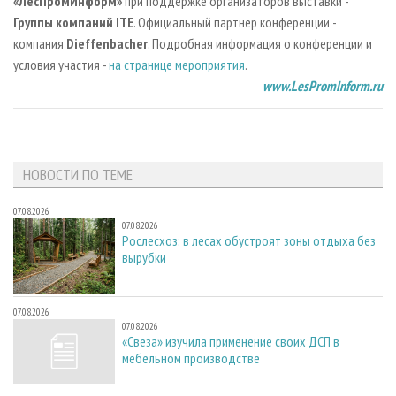
«ЛесПромИнформ»
при поддержке организаторов выставки -
Группы компаний ITE
. Официальный партнер конференции -
компания
Dieffenbacher
. Подробная информация о конференции и
условия участия -
на странице мероприятия
.
www.LesPromInform.ru
НОВОСТИ ПО ТЕМЕ
07.08.2026
07.08.2026
Рослесхоз: в лесах обустроят зоны отдыха без
вырубки
07.08.2026
07.08.2026
«Свеза» изучила применение своих ДСП в
мебельном производстве