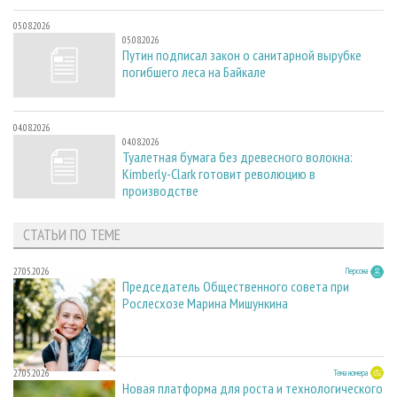
05.08.2026
05.08.2026
Путин подписал закон о санитарной вырубке
погибшего леса на Байкале
04.08.2026
04.08.2026
Туалетная бумага без древесного волокна:
Kimberly-Clark готовит революцию в
производстве
СТАТЬИ ПО ТЕМЕ
27.05.2026
Персона
Председатель Общественного совета при
Рослесхозе Марина Мишункина
27.05.2026
Тема номера
Новая платформа для роста и технологического