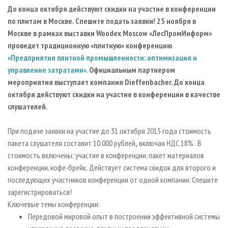
СУШКА ДРЕВЕСИНЫ
ПЕРСОНЫ
КОНТАКТЫ
РЕКЛАМА
До конца октября действуют скидки на участие в конференции
по плитам в Москве. Спешите подать заявки!
25 ноября в
ПРОИЗВОДСТВО ДРЕВЕСНЫХ ПЛИТ
МОБИЛЬНЫЕ ВЫСТАВКИ
РЕКЛАМА НА САЙТЕ
Москве в рамках выставки
Woodex
Moscow «ЛесПромИнформ»
ДЕРЕВЯННОЕ ДОМОСТРОЕНИЕ
ОФИЦИАЛЬНЫЕ ДЕЛЕГАЦИИ
проведет традиционную «плитную» конференцию
ПРОИЗВОДСТВО МЕБЕЛИ
«Предприятия плитной промышленности: оптимизация и
ПРИОРИТЕТНЫЕ ИНВЕСТПРОЕКТЫ
управление затратами»
.
Официальным партнером
БИОЭНЕРГЕТИКА
RUSSIAN FORESTRY REVIEW
мероприятия выступает компания
Dieffenbacher. До конца
ЦБП
ГАЗЕТА ЛЕСПРОМФОРУМ
октября действуют скидки на участие в конференции в качестве
слушателей.
ИНСТРУМЕНТ И МАТЕРИАЛЫ
БИБЛИОТЕКА СПЕЦИАЛИСТА
При подаче заявки на участие до 31 октября 2015 года стоимость
пакета слушателя составит 10 000 рублей
,
включая НДС 18%. В
стоимость включены: участие в конференции, пакет материалов
конференции, кофе-брейк.
Действует система скидок для второго и
последующих участников конференции от одной компании. Спешите
зарегистрироваться!
Ключевые темы конференции:
Передовой мировой опыт в построении эффективной системы