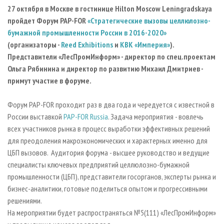
СУШКА ДРЕВЕСИНЫ
ПЕРСОНЫ
КОНТАКТЫ
РЕКЛАМА
27 октября в Москве в
гостинице Hilton Moscow Leningradskaya
пройдет Форум PAP-FOR
«Стратегические вызовы целлюлозно-
ПРОИЗВОДСТВО ДРЕВЕСНЫХ ПЛИТ
МОБИЛЬНЫЕ ВЫСТАВКИ
РЕКЛАМА НА САЙТЕ
бумажной промышленности России в 2016-2020»
ДЕРЕВЯННОЕ ДОМОСТРОЕНИЕ
ОФИЦИАЛЬНЫЕ ДЕЛЕГАЦИИ
(организаторы -
Reed Exhibitions
и
КВК «Империя»
).
ПРОИЗВОДСТВО МЕБЕЛИ
Представители «ЛесПромИнформ» - директор по спец.проектам
ПРИОРИТЕТНЫЕ ИНВЕСТПРОЕКТЫ
Ольга Рябинина и директор по развитию Михаил Дмитриев -
БИОЭНЕРГЕТИКА
RUSSIAN FORESTRY REVIEW
примут участие в форуме.
ЦБП
ГАЗЕТА ЛЕСПРОМФОРУМ
Форум PAP-FOR проходит раз в два года и чередуется с известной в
ИНСТРУМЕНТ И МАТЕРИАЛЫ
БИБЛИОТЕКА СПЕЦИАЛИСТА
России выставкой
PAP-FOR Russia
. Задача мероприятия - вовлечь
всех участников рынка в процесс выработки эффективных решений
для преодоления макроэкономических и характерных именно для
ЦБП вызовов. Аудитория форума - высшее руководство и ведущие
специалисты ключевых предприятий целлюлозно-бумажной
промышленности (ЦБП), представители госорганов, эксперты рынка и
бизнес-аналитики, готовые поделиться опытом и прогрессивными
решениями.
На мероприятии будет распространяться №5(111) «ЛесПромИнформ»