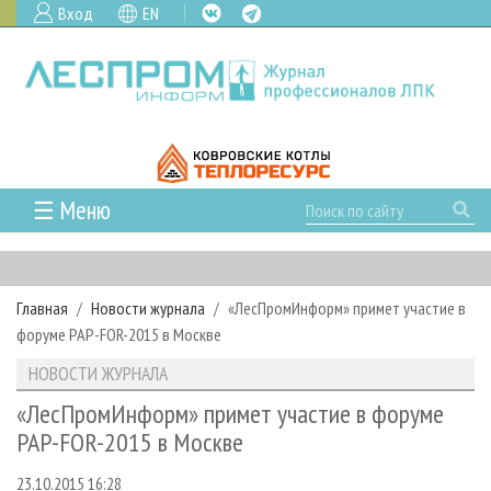
Вход
EN
☰ Меню
ГЛАВНАЯ
РУБРИКИ И ТЕМЫ
Главная
Новости журнала
«ЛесПромИнформ» примет участие в
РУБРИКИ ЖУРНАЛА
НОВОСТИ
форуме PAP-FOR-2015 в Москве
ЛЕСНОЕ ХОЗЯЙСТВО
КАЛЕНДАРЬ СОБЫТИЙ
ПРОЕКТЫ ЛПИ
НОВОСТИ ЖУРНАЛА
ЛЕСОЗАГОТОВКА
НОВОСТИ ЛПК
АНАЛИТИКА
АРХИВ
«ЛесПромИнформ» примет участие в форуме
ЛЕСОПИЛЕНИЕ
НОВОСТИ ЖУРНАЛА
ПРЕДПРИЯТИЯ ЛПК
АРХИВ ЖУРНАЛОВ
PAP-FOR-2015 в Москве
О ЖУРНАЛЕ
ДЕРЕВООБРАБОТКА
НОВОСТИ КОМПАНИЙ
ЛЕСНЫЕ РЕГИОНЫ РОССИИ
СТАТЬИ
ПОДПИСКА
РЕКЛАМОДАТЕЛЯМ
23.10.2015 16:28