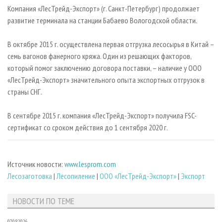
СУШКА ДРЕВЕСИНЫ
ПЕРСОНЫ
КОНТАКТЫ
РЕКЛАМА
Компания «ЛесТрейд-Экспорт» (г. Санкт-Петербург) продолжает
развитие терминала на станции Бабаево Вологодской области.
ПРОИЗВОДСТВО ДРЕВЕСНЫХ ПЛИТ
МОБИЛЬНЫЕ ВЫСТАВКИ
РЕКЛАМА НА САЙТЕ
ДЕРЕВЯННОЕ ДОМОСТРОЕНИЕ
ОФИЦИАЛЬНЫЕ ДЕЛЕГАЦИИ
В октябре 2015 г. осуществлена первая отгрузка лесосырья в Китай –
ПРОИЗВОДСТВО МЕБЕЛИ
семь вагонов фанерного кряжа. Один из решающих факторов,
ПРИОРИТЕТНЫЕ ИНВЕСТПРОЕКТЫ
который помог заключению договора поставки, – наличие у ООО
БИОЭНЕРГЕТИКА
RUSSIAN FORESTRY REVIEW
«ЛесТрейд-Экспорт» значительного опыта экспортных отгрузок в
ЦБП
ГАЗЕТА ЛЕСПРОМФОРУМ
страны СНГ.
ИНСТРУМЕНТ И МАТЕРИАЛЫ
БИБЛИОТЕКА СПЕЦИАЛИСТА
В сентябре 2015 г. компания «ЛесТрейд-Экспорт» получила FSC-
сертификат со сроком действия до 1 сентября 2020 г.
Источник новости:
www.lesprom.com
Лесозаготовка
|
Лесопиление
|
ООО «ЛесТрейд-Экспорт»
|
Экспорт
НОВОСТИ ПО ТЕМЕ
07.08.2026