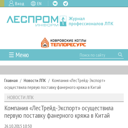
Вход
EN
☰ Меню
ГЛАВНАЯ
РУБРИКИ И ТЕМЫ
Главная
Новости ЛПК
Компания «ЛесТрейд-Экспорт»
РУБРИКИ ЖУРНАЛА
НОВОСТИ
осуществила первую поставку фанерного кряжа в Китай
ЛЕСНОЕ ХОЗЯЙСТВО
КАЛЕНДАРЬ СОБЫТИЙ
ПРОЕКТЫ ЛПИ
НОВОСТИ ЛПК
ЛЕСОЗАГОТОВКА
НОВОСТИ ЛПК
АНАЛИТИКА
АРХИВ
Компания «ЛесТрейд-Экспорт» осуществила
ЛЕСОПИЛЕНИЕ
НОВОСТИ ЖУРНАЛА
ПРЕДПРИЯТИЯ ЛПК
АРХИВ ЖУРНАЛОВ
первую поставку фанерного кряжа в Китай
О ЖУРНАЛЕ
ДЕРЕВООБРАБОТКА
НОВОСТИ КОМПАНИЙ
ЛЕСНЫЕ РЕГИОНЫ РОССИИ
СТАТЬИ
ПОДПИСКА
РЕКЛАМОДАТЕЛЯМ
26.10.2015 10:50