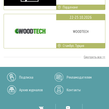
Порденоне
22-25.10.2026
WOODTECH
Стамбул, Турция
Смотреть все
Подписка
Рекламодателям
Архив журналов
Контакты