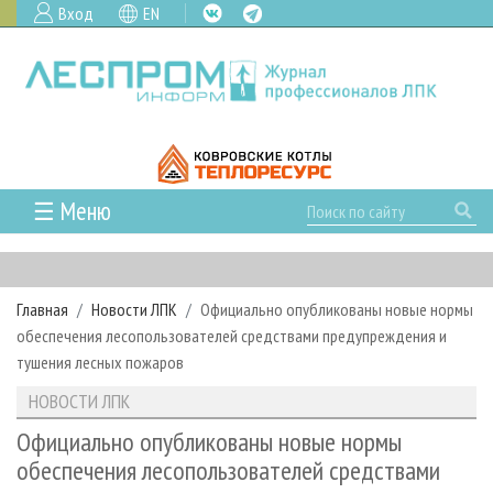
Вход
EN
☰ Меню
ГЛАВНАЯ
РУБРИКИ И ТЕМЫ
Главная
Новости ЛПК
Официально опубликованы новые нормы
РУБРИКИ ЖУРНАЛА
НОВОСТИ
обеспечения лесопользователей средствами предупреждения и
ЛЕСНОЕ ХОЗЯЙСТВО
КАЛЕНДАРЬ СОБЫТИЙ
тушения лесных пожаров
ПРОЕКТЫ ЛПИ
ЛЕСОЗАГОТОВКА
НОВОСТИ ЛПК
АНАЛИТИКА
НОВОСТИ ЛПК
АРХИВ
ЛЕСОПИЛЕНИЕ
НОВОСТИ ЖУРНАЛА
ПРЕДПРИЯТИЯ ЛПК
АРХИВ ЖУРНАЛОВ
Официально опубликованы новые нормы
О ЖУРНАЛЕ
обеспечения лесопользователей средствами
ДЕРЕВООБРАБОТКА
НОВОСТИ КОМПАНИЙ
ЛЕСНЫЕ РЕГИОНЫ РОССИИ
СТАТЬИ
ПОДПИСКА
РЕКЛАМОДАТЕЛЯМ