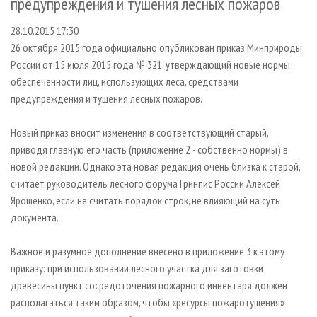
предупреждения и тушения лесных пожаров
СУШКА ДРЕВЕСИНЫ
ПЕРСОНЫ
КОНТАКТЫ
РЕКЛАМА
28.10.2015 17:30
ПРОИЗВОДСТВО ДРЕВЕСНЫХ ПЛИТ
МОБИЛЬНЫЕ ВЫСТАВКИ
РЕКЛАМА НА САЙТЕ
26 октября 2015 года официально опубликован приказ Минприроды
ДЕРЕВЯННОЕ ДОМОСТРОЕНИЕ
ОФИЦИАЛЬНЫЕ ДЕЛЕГАЦИИ
России от 15 июля 2015 года № 321, утверждающий новые нормы
ПРОИЗВОДСТВО МЕБЕЛИ
ПРИОРИТЕТНЫЕ ИНВЕСТПРОЕКТЫ
обеспеченности лиц, использующих леса, средствами
предупреждения и тушения лесных пожаров.
БИОЭНЕРГЕТИКА
RUSSIAN FORESTRY REVIEW
ЦБП
ГАЗЕТА ЛЕСПРОМФОРУМ
Новый приказ вносит изменения в соответствующий старый,
приводя главную его часть (приложение 2 - собственно нормы) в
ИНСТРУМЕНТ И МАТЕРИАЛЫ
БИБЛИОТЕКА СПЕЦИАЛИСТА
новой редакции. Однако эта новая редакция очень близка к старой,
считает руководитель лесного форума Гринпис России Алексей
Ярошенко, если не считать порядок строк, не влияющий на суть
документа.
Важное и разумное дополнение внесено в приложение 3 к этому
приказу: при использовании лесного участка для заготовки
древесины пункт сосредоточения пожарного инвентаря должен
располагаться таким образом, чтобы «ресурсы пожаротушения»