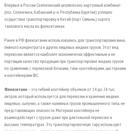
СУШКА ДРЕВЕСИНЫ
ПЕРСОНЫ
КОНТАКТЫ
РЕКЛАМА
Впервые в России Селенгинский целлюлозно-картонный комбинат
(пос. Селенгинск, Кабанский р-н, Республика Бурятия) успешно
ПРОИЗВОДСТВО ДРЕВЕСНЫХ ПЛИТ
МОБИЛЬНЫЕ ВЫСТАВКИ
РЕКЛАМА НА САЙТЕ
осуществил транспортировку в Китай (порт Сямынь) сырого
ДЕРЕВЯННОЕ ДОМОСТРОЕНИЕ
ОФИЦИАЛЬНЫЕ ДЕЛЕГАЦИИ
таллового масла во флекситанках.
ПРОИЗВОДСТВО МЕБЕЛИ
ПРИОРИТЕТНЫЕ ИНВЕСТПРОЕКТЫ
Ранее в РФ флекситанки использовались для транспортировки вина,
БИОЭНЕРГЕТИКА
RUSSIAN FORESTRY REVIEW
пивного концентрата и других пищевых жидких грузов. Этот вид
ЦБП
ГАЗЕТА ЛЕСПРОМФОРУМ
перевозки является наиболее экономически эффективным и не
портящим качество продукции при транспортировке жидких грузов
ИНСТРУМЕНТ И МАТЕРИАЛЫ
БИБЛИОТЕКА СПЕЦИАЛИСТА
по сравнению с перевозкой бочками, танк-контейнерами, цистернами
и контейнерами IBC.
Флекситанк
– это гибкий контейнер объемом от 14 до 24 тыс.
литров, который используется для перевозки и хранения жидких
пищевых, сыпучих, а также наливных грузов промышленного типа, не
представляющих опасности. Материал контейнера не
взаимодействует с грузом даже при длительной перевозке и
высоких температурах. Эту транспортировочную тару используют