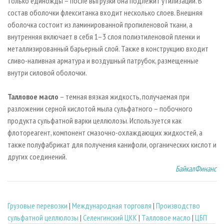
только единожды – после выгрузки она подлежит утилизации. В
состав оболочки флекситанка входит несколько слоев. Внешняя
оболочка состоит из ламинированной пропиленовой ткани, а
внутренняя включает в себя 1–3 слоя полиэтиленовой пленки и
металлизированный барьерный слой. Также в конструкцию входит
сливо-наливная арматура и воздушный патрубок, размещенные
внутри силовой оболочки.
Талловое масло
– темная вязкая жидкость, получаемая при
разложении серной кислотой мыла сульфатного – побочного
продукта сульфатной варки целлюлозы. Используется как
флотореагент, компонент смазочно-охлаждающих жидкостей, а
также полуфабрикат для получения канифоли, органических кислот и
других соединений.
БайкалФинанс
Грузовые перевозки
|
Международная торговля
|
Производство
сульфатной целлюлозы
|
Селенгинский ЦКК
|
Талловое масло
|
ЦБП