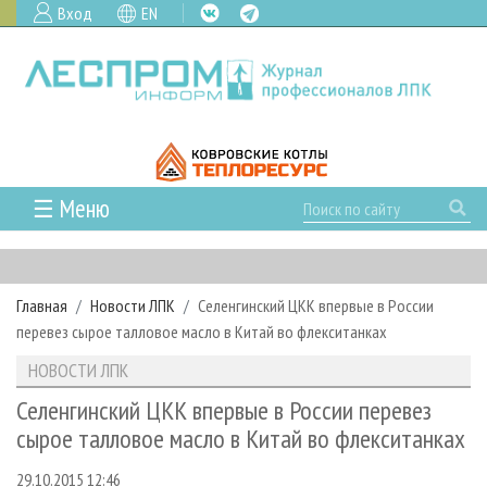
Вход
EN
☰ Меню
ГЛАВНАЯ
РУБРИКИ И ТЕМЫ
Главная
Новости ЛПК
Селенгинский ЦКК впервые в России
РУБРИКИ ЖУРНАЛА
НОВОСТИ
перевез сырое талловое масло в Китай во флекситанках
ЛЕСНОЕ ХОЗЯЙСТВО
КАЛЕНДАРЬ СОБЫТИЙ
ПРОЕКТЫ ЛПИ
НОВОСТИ ЛПК
ЛЕСОЗАГОТОВКА
НОВОСТИ ЛПК
АНАЛИТИКА
АРХИВ
Селенгинский ЦКК впервые в России перевез
ЛЕСОПИЛЕНИЕ
НОВОСТИ ЖУРНАЛА
ПРЕДПРИЯТИЯ ЛПК
АРХИВ ЖУРНАЛОВ
сырое талловое масло в Китай во флекситанках
О ЖУРНАЛЕ
ДЕРЕВООБРАБОТКА
НОВОСТИ КОМПАНИЙ
ЛЕСНЫЕ РЕГИОНЫ РОССИИ
СТАТЬИ
ПОДПИСКА
РЕКЛАМОДАТЕЛЯМ
29.10.2015 12:46