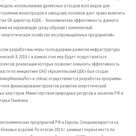
я модель использования древесных отходов всех видов для
отопления моногородов и заводских поселков дает право включить
етил GR-директор АЦБК. - Экономическая эффективность данного
ияния на окружающую среду образуют комплексный,
в энергетическом хозяйстве лесопромышленных предприятий».
России разработаны меры господдержки развития инфраструктуры
еской. В 2016 г. в рамках этих мер будет осуществляться
оектов, реализация которых позволит повысить эффективность
области по инициативе ОАО «Архангельский ЦБК» был создан
оморИнноваЛес» и сейчас осуществляется разработка программы
етное финансирование проектов развития энергетической
х кластеров, Министерством природных ресурсов и экологии РФ и
аталья Пинягина.
х лесохимических предприятий РФ и Европы. Специализируется на
беловых изделий. По итогам 2014 г. занимает первое место по