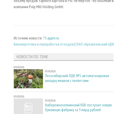
объему продаж тарного картона в РФ, четвертое - по объемам в
компания Pulp Mill Holding GmbH.
Источник новости:
75.appm.ru
Биoэнергетика и переработка отходов
|
ОАО «Архангельский ЦБ
НОВОСТИ ПО ТЕМЕ
05.08.2026
05.08.2026
Лесосибирский ЛДК №1 автоматизировал
укладку мешков с пеллетами
05.08.2026
05.08.2026
Набережночелнинский КБК построит новую
бумажную фабрику за 3 млрд рублей