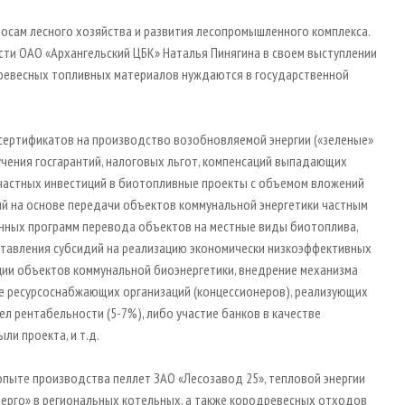
просам лесного хозяйства и развития лесопромышленного комплекса.
ти ОАО «Архангельский ЦБК» Наталья Пинягина в своем выступлении
 древесных топливных материалов нуждаются в государственной
 сертификатов на производство возобновляемой энергии («зеленые»
чения госгарантий, налоговых льгот, компенсаций выпадающих
 частных инвестиций в биотопливные проекты с объемом вложений
ий на основе передачи объектов коммунальной энергетики частным
онных программ перевода объектов на местные виды биотоплива,
тавления субсидий на реализацию экономически низкоэффективных
ции объектов коммунальной биоэнергетики, внедрение механизма
 ресурсоснабжающих организаций (концессионеров), реализующих
л рентабельности (5-7%), либо участие банков в качестве
и проекта, и т.д.
опыте производства пеллет ЗАО «Лесозавод 25», тепловой энергии
нерго» в региональных котельных, а также кородревесных отходов