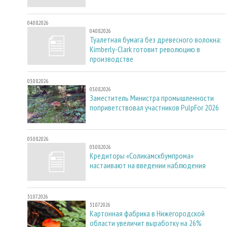
04.08.2026
04.08.2026
Туалетная бумага без древесного волокна:
Kimberly-Clark готовит революцию в
производстве
03.08.2026
03.08.2026
Заместитель Министра промышленности
поприветствовал участников PulpFor 2026
03.08.2026
03.08.2026
Кредиторы «Соликамскбумпрома»
настаивают на введении наблюдения
31.07.2026
31.07.2026
Картонная фабрика в Нижегородской
области увеличит выработку на 26%